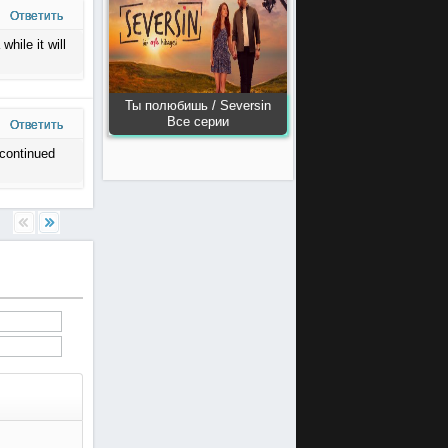
Ответить
hile it will
Ты полюбишь / Seversin
Все серии
Ответить
e continued