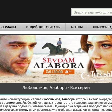
платно
Е СЕРИАЛЫ
ИНДИЙСКИЕ СЕРИАЛЫ
АКТЕРЫ
ПРАВООБЛА
Любовь моя, Алабора - Все серии
чайте новый турецкий сериал
Любовь моя, Алабора
, который в свою очередь
 в режиме онлайн. Одной из главных героинь этого телесериала является мо
ая девушка родом из богатой семьи. Однажды она встречает молодого парня
тически сразу между ними промелькнула любовная искра. Как ни странно, род