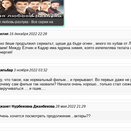
 любовь-разлука - Все серии на
илия
16 декабря 2022 22:28
ко беше продължил сериалът, щеше да бъде огнен , много по хубав от 
аем! Между Елчин и Кадир има ядрена химия, която изпепелява телата 
нергия!
ильбар
3 ноября 2022 03:32
у, что такое, как нормальный фильм... и прерывают. Во первых даже не
очему сам фильм так назвали? Начали очень хорошо...только стал сюж
акручиваться ... и пшик....
жанет Нурбековна Джанбекова
28 мая 2022 21:29
чень хочется посмотреть продолжение , актеры??