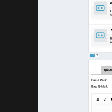
A
О
s
.
I
a
1
2
Доба
Ваше Имя:
Ваш E-Mail: