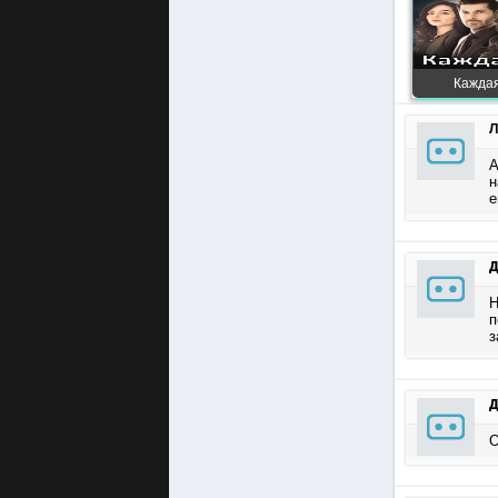
Каждая
Л
А
н
е
Д
Н
п
з
Д
О