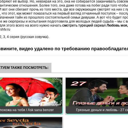
обряют её выбор. Но, невзирая на это, она не собирается заканчивать совсе
нтические отношения. Более того, она даже готова на побег ради того чтоб
И вот они сбегают прочь из того места, где все окружающие смотрят на них с 
 что этот, как может показаться на первый взгляд отчаянный поступок – посл
лачения тайн из прошлого состоятельной семьи девушки. А вот что будет пр
ие же сюрпризы и испытания подготовила для молодых людей судьба – мы с 
для этого всего на всего нужно начать
смотреть турецкий сериал
Любовь моя
ishtv.ru
 2, 3, 4 серия (русская озвучка).
вините, видео удалено по требованию правообладате
ТУЕМ ТАКЖЕ ПОСМОТРЕТЬ:
похожа на тебя / Ask sana benzer
Грязные деньги и любовь - 27 с