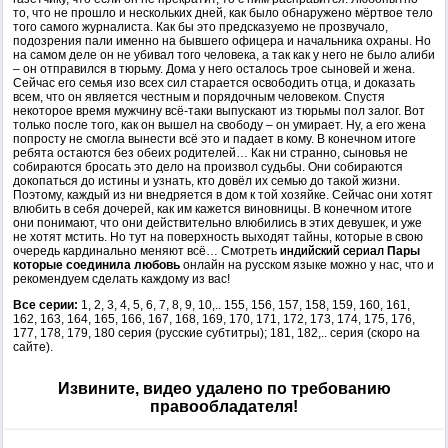
то, что не прошло и нескольких дней, как было обнаружено мёртвое тело
того самого журналиста. Как бы это предсказуемо не прозвучало,
подозрения пали именно на бывшего офицера и начальника охраны. Но
на самом деле он не убивал того человека, а так как у него не было алиби
– он отправился в тюрьму. Дома у него осталось трое сыновей и жена.
Сейчас его семья изо всех сил старается освободить отца, и доказать
всем, что он является честным и порядочным человеком. Спустя
некоторое время мужчину всё-таки выпускают из тюрьмы пол залог. Вот
только после того, как он вышел на свободу – он умирает. Ну, а его жена
попросту не смогла вынести всё это и падает в кому. В конечном итоге
ребята остаются без обеих родителей… Как ни странно, сыновья не
собираются бросать это дело на произвол судьбы. Они собираются
докопаться до истины и узнать, кто довёл их семью до такой жизни.
Поэтому, каждый из ни внедряется в дом к той хозяйке. Сейчас они хотят
влюбить в себя дочерей, как им кажется виновницы. В конечном итоге
они понимают, что они действительно влюбились в этих девушек, и уже
не хотят мстить. Но тут на поверхность выходят тайны, которые в свою
очередь кардинально меняют всё… Смотреть
индийский сериал
Пары
которые соединила любовь
онлайн на русском языке можно у нас, что и
рекомендуем сделать каждому из вас!
Все серии:
1, 2, 3, 4, 5, 6, 7, 8, 9, 10,.. 155, 156, 157, 158, 159, 160, 161,
162, 163, 164, 165, 166, 167, 168, 169, 170, 171, 172, 173, 174, 175, 176,
177, 178, 179, 180 серия (русские субтитры); 181, 182,.. серия (скоро на
сайте).
Извините, видео удалено по требованию
правообладателя!