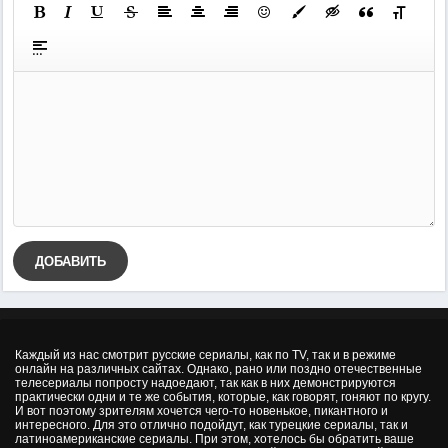
ДОБАВИТЬ
Каждый из нас смотрит русские сериалы, как по TV, так и в режиме
онлайн на различных сайтах. Однако, рано или поздно отечественные
телесериалы попросту надоедают, так как в них демонстрируются
практически одни и те же события, которые, как говорят, гоняют по кругу.
И вот поэтому зрителям хочется чего-то новенькое, пикантного и
интересного. Для это отлично подойдут, как турецкие сериалы, так и
латиноамериканские сериалы. При этом, хотелось бы обратить ваше