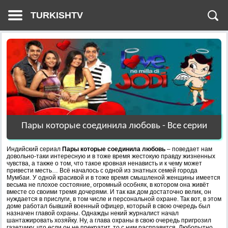
TURKISHTV
Пары которые соединила любовь - Все серии
Индийский сериал
Пары которые соединила любовь
– поведает нам
довольно-таки интересную и в тоже время жестокую правду жизненных
чувства, а также о том, что такое кровная ненависть и к чему может
привести месть… Всё началось с одной из знатных семей города
Мумбаи. У одной красивой и в тоже время смышленой женщины имеется
весьма не плохое состояние, огромный особняк, в котором она живёт
вместе со своими тремя дочерями. И так как дом достаточно велик, он
нуждается в прислуги, в том числе и персональной охране. Так вот, в этом
доме работал бывший военный офицер, который в свою очередь был
назначен главой охраны. Однажды некий журналист начал
шантажировать хозяйку. Ну, а глава охраны в свою очередь пригрозил
газетчику, что если он не прекратит, то с ним расправится. Любопытно