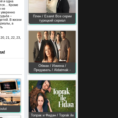
ей и одна
ается… Кроме
о не
и уверенно
судьба –
Плен / Esaret Все серии
детей. В жизни
турецкий сериал
ериалы, а
ть
 20, 21, 22, 23,
ля!
Обман / Измена /
Предавать / Aldatmak -
bulut
Топрак и Фидан / Toprak ile