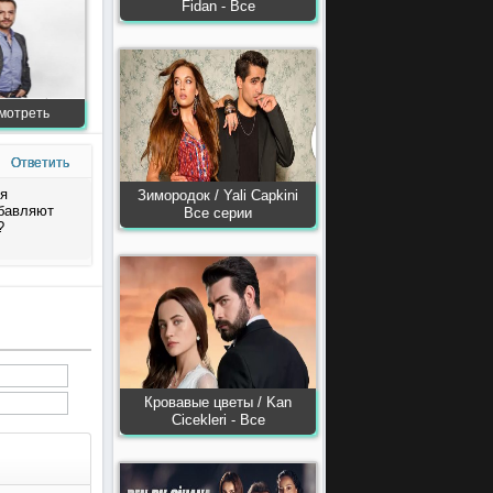
Fidan - Все
смотреть
Ответить
ся
Зимородок / Yali Capkini
обавляют
Все серии
?
Кровавые цветы / Kan
Сiсekleri - Все