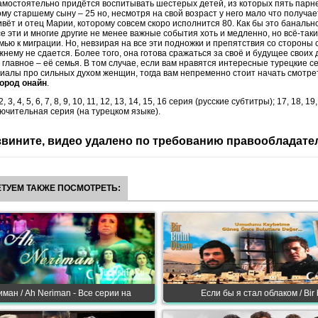
самостоятельно придётся воспитывать шестерых детей, из которых пять парн
му старшему сыну – 25 но, несмотря на свой возраст у него мало что получ
живёт и отец Марии, которому совсем скоро исполнится 80. Как бы это банальн
се эти и многие другие не менее важные события хоть и медленно, но всё-так
ью к миграции. Но, невзирая на все эти подножки и препятствия со стороны 
нему не сдается. Более того, она готова сражаться за своё и будущее своих 
 главное – её семья. В том случае, если вам нравятся интересные турецкие с
иалы про сильных духом женщин, тогда вам непременно стоит начать смотре
ород онайн
.
 2, 3, 4, 5, 6, 7, 8, 9, 10, 11, 12, 13, 14, 15, 16 серия (русские субтитры); 17, 18, 19,
ключительная серия (на турецком языке).
вините, видео удалено по требованию правообладате
ТУЕМ ТАКЖЕ ПОСМОТРЕТЬ:
ман / Ah Neriman - Все серии на
Если бы я стал облаком / Bir 