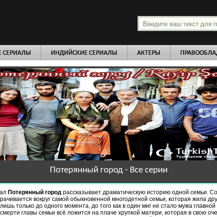
платно
Е СЕРИАЛЫ
ИНДИЙСКИЕ СЕРИАЛЫ
АКТЕРЫ
ПРАВООБЛА
Потерянный город - Все серии
иал
Потерянный город
рассказывает драматическую историю одной семьи. С
рачивается вокруг самой обыкновенной многодетной семьи, которая жила др
 лишь только до одного момента, до того как в один миг не стало мужа главной
смерти главы семьи всё ложится на плаче хрупкой матери, которая в свою оч