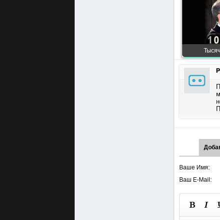
Тысяч
Р
П
м
н
П
Доба
Ваше Имя:
Ваш E-Mail: