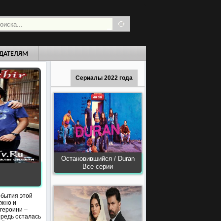
ДАТЕЛЯМ
Сериалы 2022 года
Остановившийся / Duran
Все серии
обытия этой
ужно и
 героини –
ередь осталась