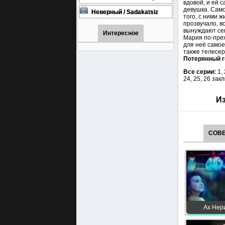
вдовой, и ей 
турецкий сериал смотреть
девушка. Само
онлайн на русском языке
Неверный / Sadakatsiz
того, с ними 
Все серии турецкий сериал
прозвучало, в
смотреть онлайн на
вынуждают сем
русском языке
Интересное
Мария по-преж
для неё самое
также телесер
Потерянный г
Все серии:
1,
24, 25, 26 за
Из
СОВЕ
Ах Нери