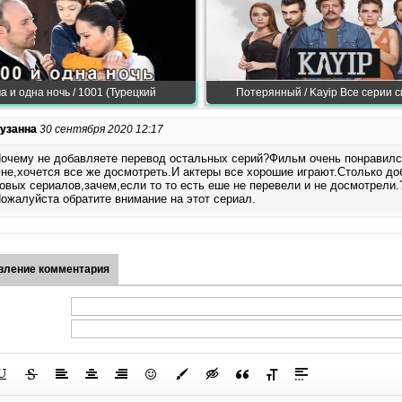
а и одна ночь / 1001 (Турецкий
Потерянный / Kayip Все серии 
узанна
30 сентября 2020 12:17
очему не добавляете перевод остальных серий?Фильм очень понравил
не,хочется все же досмотреть.И актеры все хорошие играют.Столько д
овых сериалов,зачем,если то то есть еше не перевели и не досмотрели.
ожалуйста обратите внимание на этот сериал.
вление комментария