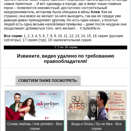
самые приятные… И вот однажды в городе, где и живут наши главные
герои – появляется неизвестный, достаточно состоятельный
предприниматель, которому была обещана в жёны
Алев
. Как ни
странно, она вовсе не желает за него выходить, так как её сердце уже
давным-давно принадлежит другому. Но есть один нюанс, у богатых
людей есть одна весьма назойливая привычка – даже после неудачи они
продолжают добиваться того, чего желают… © turkishtv.ru
Все серии:
1, 2, 3, 4, 5, 6, 7, 8, 9
,
10
,
11, 12
,
13, 14, 15, 16
серия (русские
субтитры);
17 серия (тур), 18 заключительная серия.
С 1 по 16 серии
Извините, видео удалено по требованию
правообладателя!
СОВЕТУЕМ ТАКЖЕ ПОСМОТРЕТЬ:
Снова любовь / Ask yeniden - Все
Вода и Огонь / Su ve Ates - Все
серии
серии