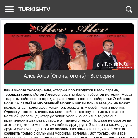
TURKISHTV
Алев Алев (Огонь, огонь) - Все серии
Как и многие телесериалы, которые производятся в этой стране,
турецкий сериал
Алев Алев
основан на фоне любовной истории. Мурат
- парень небольшого городка, расположенного на побережье Эгейского
моря. Он самый обыкновенный моряк, и как вы понимаете, он не может
похвастаться дорогущей машиной, роскошным особняком и прочим.
Однако у него есть очень сильная любовь, которую он испытывает к
местной красавице, которую зовут Алев. Любопытно то, что она
практически в два раза старше от главного героя. Но даже не смотря на
этот факт, это не мешает им любить друг друга. Эта пара знакома друг с
другом уже очень давно и их любовь настолько сильна, что её можно
сравнить только с сильными морскими волнами. Вот только, как и всё
прочее, волны также порой приносят сюрпризы, причём далеко не всегда