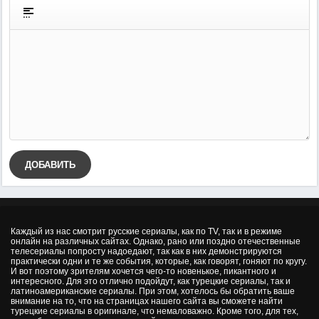
ДОБАВИТЬ
Каждый из нас смотрит русские сериалы, как по TV, так и в режиме
онлайн на различных сайтах. Однако, рано или поздно отечественные
телесериалы попросту надоедают, так как в них демонстрируются
практически одни и те же события, которые, как говорят, гоняют по кругу.
И вот поэтому зрителям хочется чего-то новенькое, пикантного и
интересного. Для это отлично подойдут, как турецкие сериалы, так и
латиноамериканские сериалы. При этом, хотелось бы обратить ваше
внимание на то, что на страницах нашего сайта вы сможете найти
турецкие сериалы в оригинале, что немаловажно. Кроме того, для тех,