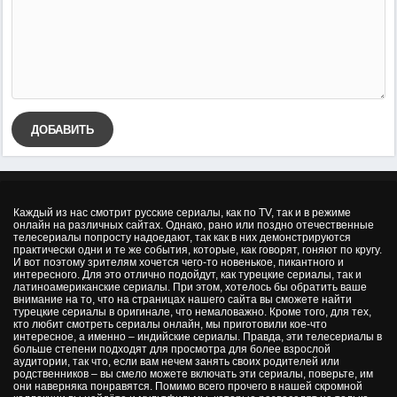
ДОБАВИТЬ
Каждый из нас смотрит русские сериалы, как по TV, так и в режиме
онлайн на различных сайтах. Однако, рано или поздно отечественные
телесериалы попросту надоедают, так как в них демонстрируются
практически одни и те же события, которые, как говорят, гоняют по кругу.
И вот поэтому зрителям хочется чего-то новенькое, пикантного и
интересного. Для это отлично подойдут, как турецкие сериалы, так и
латиноамериканские сериалы. При этом, хотелось бы обратить ваше
внимание на то, что на страницах нашего сайта вы сможете найти
турецкие сериалы в оригинале, что немаловажно. Кроме того, для тех,
кто любит смотреть сериалы онлайн, мы приготовили кое-что
интересное, а именно – индийские сериалы. Правда, эти телесериалы в
больше степени подходят для просмотра для более взрослой
аудитории, так что, если вам нечем занять своих родителей или
родственников – вы смело можете включать эти сериалы, поверьте, им
они наверняка понравятся. Помимо всего прочего в нашей скромной