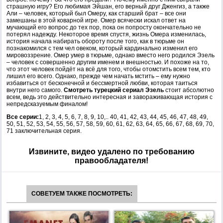
страшную игру? Его любимая Эйшан, его верный друг Дженгиз, а также
Али – человек, который был Омеру, как старший брат – все они
замешаны в этой коварной игре. Омер всячески искал ответ на
мучающий его вопрос до тех пор, пока он попросту окончательно не
потерял надежду. Некоторое время спустя, жизнь Омера изменилась,
история начала набирать обороту после того, как в тюрьме он
познакомился с тем чел овеком, который кардинально изменил его
мировоззрение. Омер умер в тюрьме, однако вместо него родился Эзель
– человек с совершенно другим именем и внешностью. И похоже на то,
что этот человек пойдёт на всё для того, чтобы отомстить всем тем, кто
лишил его всего. Однако, прежде чем начать мстить – ему нужно
избавиться от бесконечной и бессмертной любви, которая таиться
внутри него самого.
Смотреть турецкий сериал Эзель
стоит абсолютно
всем, ведь это действительно интересная и завораживающая история с
непредсказуемым финалом!
Все серии:
1, 2, 3, 4, 5, 6, 7, 8, 9, 10,.. 40, 41, 42, 43, 44, 45, 46, 47, 48, 49,
50, 51, 52, 53, 54, 55, 56, 57, 58, 59, 60, 61, 62, 63, 64, 65, 66, 67, 68, 69, 70,
71 заключительная серия.
Извините, видео удалено по требованию
правообладателя!
СОВЕТУЕМ ТАКЖЕ ПОСМОТРЕТЬ: