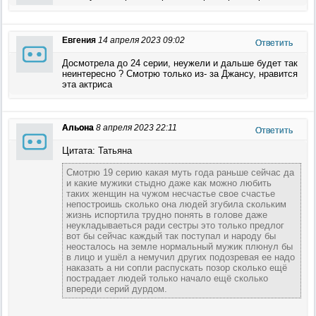
Евгения
14 апреля 2023 09:02
Ответить
Досмотрела до 24 серии, неужели и дальше будет так
неинтересно ? Смотрю только из- за Джансу, нравится
эта актриса
Альона
8 апреля 2023 22:11
Ответить
Цитата: Татьяна
Смотрю 19 серию какая муть года раньше сейчас да
и какие мужики стыдно даже как можно любить
таких женщин на чужом несчастье свое счастье
непостроишь сколько она людей згубила скольким
жизнь испортила трудно понять в голове даже
неукладываеться ради сестры это только предлог
вот бы сейчас каждый так поступал и народу бы
неосталось на земле нормальный мужик плюнул бы
в лицо и ушёл а немучил других подозревая ее надо
наказать а ни сопли распускать позор сколько ещё
пострадает людей только начало ещё сколько
впереди серий дурдом.