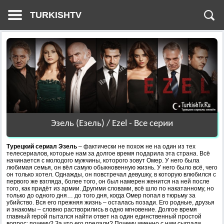
TURKISHTV
Эзель (Езель) / Ezel - Все серии
Турецкий сериал Эзель
– фактически не похож не на один из тех
телесериалов, которые нам за долгое время подарила эта страна. Всё
начинается с молодого мужчины, которого зовут Омер. У него была
любимая семья, он вёл самую обыкновенную жизнь. У него было всё, чего
он только хотел. Однажды, он повстречал девушку, в которую влюбился с
первого же взгляда, более того, он был намерен женится на ней после
того, как придёт из армии. Другими словами, всё шло по накатанному, но
только до одного дня… до того дня, когда Омер попал в тюрьму за
убийство. Вся его прежняя жизнь – осталась позади. Его родные, друзья
и знакомы – словно растворились в одно мгновение. Долгое время
главный герой пытался найти ответ на один единственный простой
вопрос: почему? За что его предали? Почему именно с ним сыграли