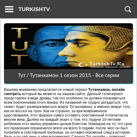
TURKISHTV
Тут / Тутанхамон 1 сезон 2015 - Все серии
Вашему вниманию предлагается новый сериал
Тутанхамон, онлайн
смотреть
который вы можете на нашем сайте. Данный телесериал
представлен в виде драмы, так что особенно он должен понравиться
всем поклонникам этого жанра. Из названия не трудно догадаться, что
сюжет будет разворачиваться вокруг Тутанхамона, а именно вокруг того,
как он воссел на трон. Как ни странно, за кратковременное
царствования, этот фараон сумел оставить собственный отпечаток на
многие века. Далеко не каждый знает о том, что, будучи 10-летним
ребёнком этот малец управлял целым Египтом. Невзирая на то, что срок
его правления ограничился всего на всего 9 годами, после чего он был
погребён в собственной гробнице, он оставил огромный след в истории.
Ведь и по сей день о нём вспоминают. Сериал Тут онлайн – поведает