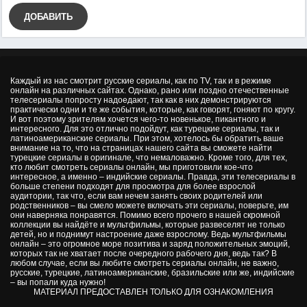
ДОБАВИТЬ
Каждый из нас смотрит русские сериалы, как по TV, так и в режиме
онлайн на различных сайтах. Однако, рано или поздно отечественные
телесериалы попросту надоедают, так как в них демонстрируются
практически одни и те же события, которые, как говорят, гоняют по кругу.
И вот поэтому зрителям хочется чего-то новенькое, пикантного и
интересного. Для это отлично подойдут, как турецкие сериалы, так и
латиноамериканские сериалы. При этом, хотелось бы обратить ваше
внимание на то, что на страницах нашего сайта вы сможете найти
турецкие сериалы в оригинале, что немаловажно. Кроме того, для тех,
кто любит смотреть сериалы онлайн, мы приготовили кое-что
интересное, а именно – индийские сериалы. Правда, эти телесериалы в
больше степени подходят для просмотра для более взрослой
аудитории, так что, если вам нечем занять своих родителей или
родственников – вы смело можете включать эти сериалы, поверьте, им
они наверняка понравятся. Помимо всего прочего в нашей скромной
коллекции вы найдёте и мультфильмы, которые развеселят не только
детей, но и поднимут настроение даже взрослому. Ведь мультфильмы
онлайн – это огромное море позитива и заряд положительных эмоций,
которых так не хватает после очередного рабочего дня, ведь так? В
любом случае, если вы любите смотреть сериалы онлайн, не важно,
русские, турецкие, латиноамериканские, бразильские или же, индийские
– вы попали куда нужно!
МАТЕРИАЛ ПРЕДОСТАВЛЕН ТОЛЬКО ДЛЯ ОЗНАКОМЛЕНИЯ