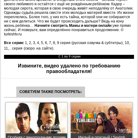
своего любимого и остаётся с ещё не рождённым ребёнком. Кадер –
молодая сирота, которая в свою очередь живёт неподалёку от Анатолии.
Однажды судьба решила свести этих молодых матерей вместе. Их жизни
переплелись. Более того, у них есть тайна, которой они не собираются
ни с кем делиться. Что же будет происходить дальше? Ведь на кону
жизнь ребёнка…
Начните смотреть Мамы и матери онлайн
уже прямо
сейчас. И поверьте, вам определённо понравиться продолжение. ©
turkishtv.ru
Все серии:
1, 2, 3, 4, 5, 6, 7, 8, 9 серия (русская озвучка & субтитры);
10,
11,.. серия (скоро на сайте).
С 1 по 9 серии
Извините, видео удалено по требованию
правообладателя!
СОВЕТУЕМ ТАКЖЕ ПОСМОТРЕТЬ:
Особняк с виноградными лозами
Милый и опасный / Sevimli