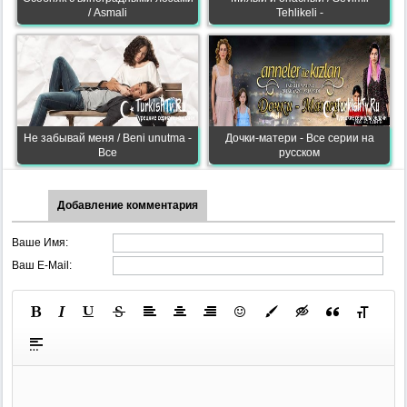
/ Asmali
Tehlikeli -
Не забывай меня / Beni unutma -
Дочки-матери - Все серии на
Все
русском
Добавление комментария
Ваше Имя:
Ваш E-Mail: