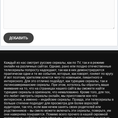
ДОБАВИТЬ
Каждый из нас смотрит русские сериалы, как по TV, так и в режиме
онлайн на различных сайтах. Однако, рано или поздно отечественные
телесериалы попросту надоедают, так как в них демонстрируются
практически одни и те же события, которые, как говорят, гоняют по кругу.
И вот поэтому зрителям хочется чего-то новенькое, пикантного и
интересного. Для это отлично подойдут, как турецкие сериалы, так и
латиноамериканские сериалы. При этом, хотелось бы обратить ваше
внимание на то, что на страницах нашего сайта вы сможете найти
турецкие сериалы в оригинале, что немаловажно. Кроме того, для тех,
кто любит смотреть сериалы онлайн, мы приготовили кое-что
интересное, а именно – индийские сериалы. Правда, эти телесериалы в
больше степени подходят для просмотра для более взрослой
аудитории, так что, если вам нечем занять своих родителей или
родственников – вы смело можете включать эти сериалы, поверьте, им
они наверняка понравятся. Помимо всего прочего в нашей скромной