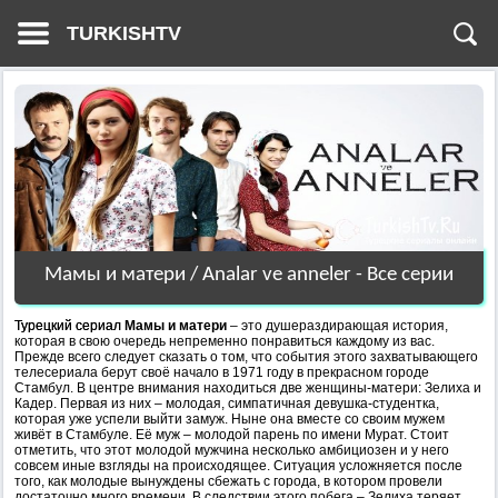
TURKISHTV
Мамы и матери / Analar ve anneler - Все серии
Турецкий сериал
Мамы и матери
– это душераздирающая история,
которая в свою очередь непременно понравиться каждому из вас.
Прежде всего следует сказать о том, что события этого захватывающего
телесериала берут своё начало в 1971 году в прекрасном городе
Стамбул. В центре внимания находиться две женщины-матери: Зелиха и
Кадер. Первая из них – молодая, симпатичная девушка-студентка,
которая уже успели выйти замуж. Ныне она вместе со своим мужем
живёт в Стамбуле. Её муж – молодой парень по имени Мурат. Стоит
отметить, что этот молодой мужчина несколько амбициозен и у него
совсем иные взгляды на происходящее. Ситуация усложняется после
того, как молодые вынуждены сбежать с города, в котором провели
достаточно много времени. В следствии этого побега – Зелиха теряет