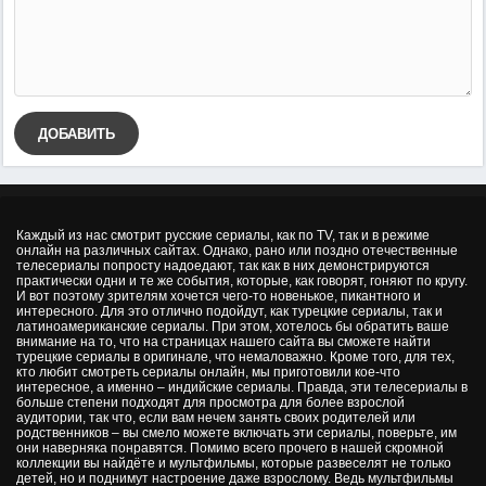
ДОБАВИТЬ
Каждый из нас смотрит русские сериалы, как по TV, так и в режиме
онлайн на различных сайтах. Однако, рано или поздно отечественные
телесериалы попросту надоедают, так как в них демонстрируются
практически одни и те же события, которые, как говорят, гоняют по кругу.
И вот поэтому зрителям хочется чего-то новенькое, пикантного и
интересного. Для это отлично подойдут, как турецкие сериалы, так и
латиноамериканские сериалы. При этом, хотелось бы обратить ваше
внимание на то, что на страницах нашего сайта вы сможете найти
турецкие сериалы в оригинале, что немаловажно. Кроме того, для тех,
кто любит смотреть сериалы онлайн, мы приготовили кое-что
интересное, а именно – индийские сериалы. Правда, эти телесериалы в
больше степени подходят для просмотра для более взрослой
аудитории, так что, если вам нечем занять своих родителей или
родственников – вы смело можете включать эти сериалы, поверьте, им
они наверняка понравятся. Помимо всего прочего в нашей скромной
коллекции вы найдёте и мультфильмы, которые развеселят не только
детей, но и поднимут настроение даже взрослому. Ведь мультфильмы