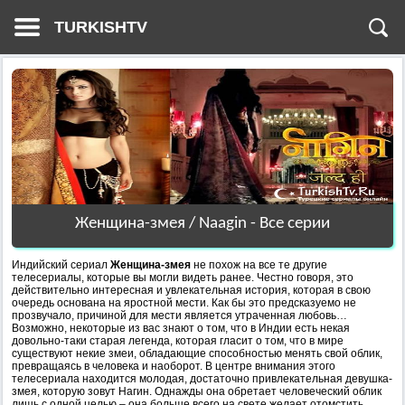
TURKISHTV
Женщина-змея / Naagin - Все серии
Индийский сериал
Женщина-змея
не похож на все те другие
телесериалы, которые вы могли видеть ранее. Честно говоря, это
действительно интересная и увлекательная история, которая в свою
очередь основана на яростной мести. Как бы это предсказуемо не
прозвучало, причиной для мести является утраченная любовь…
Возможно, некоторые из вас знают о том, что в Индии есть некая
довольно-таки старая легенда, которая гласит о том, что в мире
существуют некие змеи, обладающие способностью менять свой облик,
превращаясь в человека и наоборот. В центре внимания этого
телесериала находится молодая, достаточно привлекательная девушка-
змея, которую зовут Нагин. Однажды она обретает человеческий облик
лишь с одной целью – она больше всего на свете желает отомстить