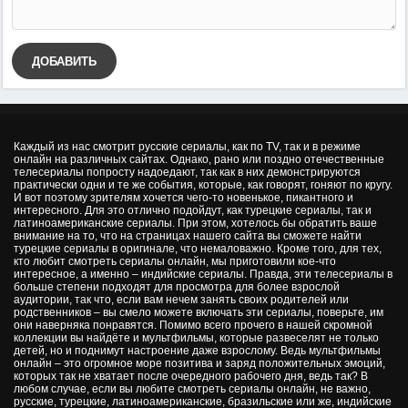
ДОБАВИТЬ
Каждый из нас смотрит русские сериалы, как по TV, так и в режиме
онлайн на различных сайтах. Однако, рано или поздно отечественные
телесериалы попросту надоедают, так как в них демонстрируются
практически одни и те же события, которые, как говорят, гоняют по кругу.
И вот поэтому зрителям хочется чего-то новенькое, пикантного и
интересного. Для это отлично подойдут, как турецкие сериалы, так и
латиноамериканские сериалы. При этом, хотелось бы обратить ваше
внимание на то, что на страницах нашего сайта вы сможете найти
турецкие сериалы в оригинале, что немаловажно. Кроме того, для тех,
кто любит смотреть сериалы онлайн, мы приготовили кое-что
интересное, а именно – индийские сериалы. Правда, эти телесериалы в
больше степени подходят для просмотра для более взрослой
аудитории, так что, если вам нечем занять своих родителей или
родственников – вы смело можете включать эти сериалы, поверьте, им
они наверняка понравятся. Помимо всего прочего в нашей скромной
коллекции вы найдёте и мультфильмы, которые развеселят не только
детей, но и поднимут настроение даже взрослому. Ведь мультфильмы
онлайн – это огромное море позитива и заряд положительных эмоций,
которых так не хватает после очередного рабочего дня, ведь так? В
любом случае, если вы любите смотреть сериалы онлайн, не важно,
русские, турецкие, латиноамериканские, бразильские или же, индийские