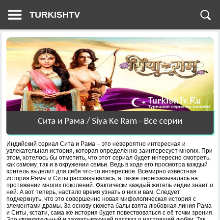
TURKISHTV
Сита и Рама / Siya Ke Ram - Все серии
Индийский сериал Сита и Рама – это невероятно интересная и
увлекательная история, которая определённо заинтересует многих. При
этом, хотелось бы отметить, что этот сериал будет интересно смотреть,
как самому, так и в окружении семьи. Ведь в ходе его просмотра каждый
зритель выделит для себя что-то интересное. Всемирно известная
история Рамы и Ситы рассказывалась, а также пересказывалась на
протяжении многих поколений. Фактически каждый житель индии знает о
ней. А вот теперь, настало время узнать о них и вам. Следует
подчеркнуть, что это совершенно новая мифологическая история с
элементами драмы. За основу сюжета балы взята любовная линия Рама
и Ситы, кстати, сама же история будет повествоваться с её точки зрения.
Это увлекательный и захватывающий рассказ о настоящей любви. Так