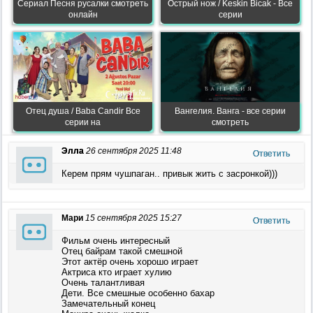
Сериал Песня русалки смотреть
Острый нож / Keskin Bicak - Все
онлайн
серии
Отец душа / Baba Candir Все
Вангелия. Ванга - все серии
серии на
смотреть
Элла
26 сентября 2025 11:48
Ответить
Керем прям чушпаган.. привык жить с засронкой)))
Мари
15 сентября 2025 15:27
Ответить
Фильм очень интересный
Отец байрам такой смешной
Этот актёр очень хорошо играет
Актриса кто играет хулию
Очень талантливая
Дети. Все смешные особенно бахар
Замечательный конец