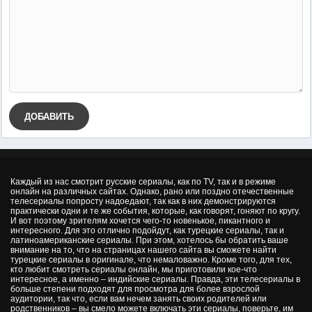
ДОБАВИТЬ
Каждый из нас смотрит русские сериалы, как по TV, так и в режиме
онлайн на различных сайтах. Однако, рано или поздно отечественные
телесериалы попросту надоедают, так как в них демонстрируются
практически одни и те же события, которые, как говорят, гоняют по кругу.
И вот поэтому зрителям хочется чего-то новенькое, пикантного и
интересного. Для это отлично подойдут, как турецкие сериалы, так и
латиноамериканские сериалы. При этом, хотелось бы обратить ваше
внимание на то, что на страницах нашего сайта вы сможете найти
турецкие сериалы в оригинале, что немаловажно. Кроме того, для тех,
кто любит смотреть сериалы онлайн, мы приготовили кое-что
интересное, а именно – индийские сериалы. Правда, эти телесериалы в
больше степени подходят для просмотра для более взрослой
аудитории, так что, если вам нечем занять своих родителей или
родственников – вы смело можете включать эти сериалы, поверьте, им