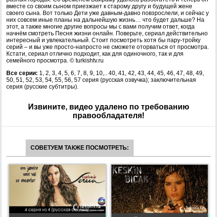
вместе со своим сыном приезжает к старому другу и будущей жене
своего сына. Вот только Дети уже давным-давно повзрослели, и сейчас у
них совсем иные планы на дальнейшую жизнь… что будет дальше? На
этот, а также многие другие вопросы мы с вами получим ответ, когда
начнём смотреть Песня жизни онлайн. Поверьте, сериал действительно
интересный и увлекательный. Стоит посмотреть хотя бы пару-тройку
серий – и вы уже просто-напросто не сможете оторваться от просмотра.
Кстати, сериал отлично подходит, как для одиночного, так и для
семейного просмотра. © turkishtv.ru
Все серии:
1, 2, 3, 4, 5, 6, 7, 8, 9, 10,.. 40, 41, 42, 43, 44, 45, 46, 47, 48, 49,
50, 51, 52, 53, 54, 55, 56, 57 серия (русская озвучка); заключительная
серия (русские субтитры).
Извините, видео удалено по требованию
правообладателя!
СОВЕТУЕМ ТАКЖЕ ПОСМОТРЕТЬ: