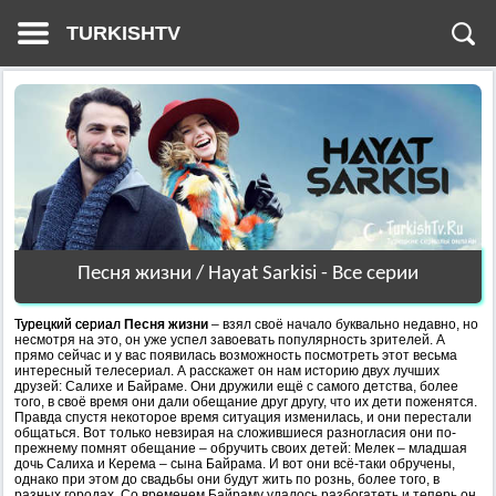
TURKISHTV
Песня жизни / Hayat Sarkisi - Все серии
Турецкий сериал
Песня жизни
– взял своё начало буквально недавно, но
несмотря на это, он уже успел завоевать популярность зрителей. А
прямо сейчас и у вас появилась возможность посмотреть этот весьма
интересный телесериал. А расскажет он нам историю двух лучших
друзей: Салихе и Байраме. Они дружили ещё с самого детства, более
того, в своё время они дали обещание друг другу, что их дети поженятся.
Правда спустя некоторое время ситуация изменилась, и они перестали
общаться. Вот только невзирая на сложившиеся разногласия они по-
прежнему помнят обещание – обручить своих детей: Мелек – младшая
дочь Салиха и Керема – сына Байрама. И вот они всё-таки обручены,
однако при этом до свадьбы они будут жить по рознь, более того, в
разных городах. Со временем Байраму удалось разбогатеть и теперь он