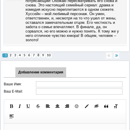
потрясающий! Обожаю пересматривать его снова и
снова. Это настоящий семейный сериал: драма и
комедия искусно переплетаются в одном сюжете.
Хуссейн – мой любимый персонаж. Он умен,
ответственен, и, несмотря на то что ушел от жены,
оставался замечательным отцом. Его честность и
забота о семье впечатляют. В финале, да, он
сорвался, но его можно и нужно понять. К тому же у
него отличное чувство юмора! В общем, человек –
золото!
1
2
3
4
5
6
7
8
9
10
Добавление комментария
Ваше Имя:
Ваш E-Mail: