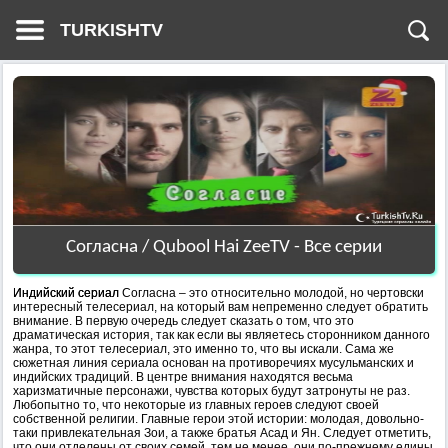
TURKISHTV
Согласна / Qubool Hai ZeeTV - Все серии
Индийский сериал
Согласна – это относительно молодой, но чертовски
интересный телесериал, на который вам непременно следует обратить
внимание. В первую очередь следует сказать о том, что это
драматическая история, так как если вы являетесь сторонником данного
жанра, то этот телесериал, это именно то, что вы искали. Сама же
сюжетная линия сериала основан на противоречиях мусульманских и
индийских традиций. В центре внимания находятся весьма
харизматичные персонажи, чувства которых будут затронуты не раз.
Любопытно то, что некоторые из главных героев следуют своей
собственной религии. Главные герои этой истории: молодая, довольно-
таки привлекательная Зои, а также братья Асад и Ян. Следует отметить,
что они отделены от своих семей, тем не менее, они по-прежнему едины