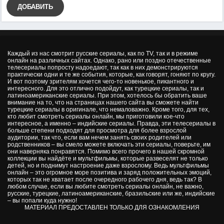
ДОБАВИТЬ
Каждый из нас смотрит русские сериалы, как по TV, так и в режиме
онлайн на различных сайтах. Однако, рано или поздно отечественные
телесериалы попросту надоедают, так как в них демонстрируются
практически одни и те же события, которые, как говорят, гоняют по кругу.
И вот поэтому зрителям хочется чего-то новенькое, пикантного и
интересного. Для это отлично подойдут, как турецкие сериалы, так и
латиноамериканские сериалы. При этом, хотелось бы обратить ваше
внимание на то, что на страницах нашего сайта вы сможете найти
турецкие сериалы в оригинале, что немаловажно. Кроме того, для тех,
кто любит смотреть сериалы онлайн, мы приготовили кое-что
интересное, а именно – индийские сериалы. Правда, эти телесериалы в
больше степени подходят для просмотра для более взрослой
аудитории, так что, если вам нечем занять своих родителей или
родственников – вы смело можете включать эти сериалы, поверьте, им
они наверняка понравятся. Помимо всего прочего в нашей скромной
коллекции вы найдёте и мультфильмы, которые развеселят не только
детей, но и поднимут настроение даже взрослому. Ведь мультфильмы
онлайн – это огромное море позитива и заряд положительных эмоций,
которых так не хватает после очередного рабочего дня, ведь так? В
любом случае, если вы любите смотреть сериалы онлайн, не важно,
русские, турецкие, латиноамериканские, бразильские или же, индийские
– вы попали куда нужно!
МАТЕРИАЛ ПРЕДОСТАВЛЕН ТОЛЬКО ДЛЯ ОЗНАКОМЛЕНИЯ