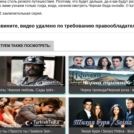
ина столь резкого путешествия. Поэтому, что будет дальше, да и как будут р
 вами узнаем только тогда, когда, начнем смотреть Черная беда онлайн. © turk
 2 заключительная серия.
вините, видео удалено по требованию правообладате
ТУЕМ ТАКЖЕ ПОСМОТРЕТЬ:
ты. Черная любовь. Сады грёз -
Чорна троянда/Черная роза - вс
о ты / Просто ты / Sadece Sen -
Тихая буря / Sessiz Firtina - Вс