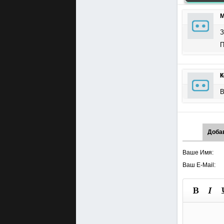
М
З
П
К
В
Доба
Ваше Имя:
Ваш E-Mail: