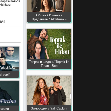
азворачиваться
ishtv.ru
Обман / Измена /
Предавать / Aldatmak -
ля!
Топрак и Фидан / Toprak ile
Fidan - Все
і серії
Зимородок / Yali Capkini
е серии