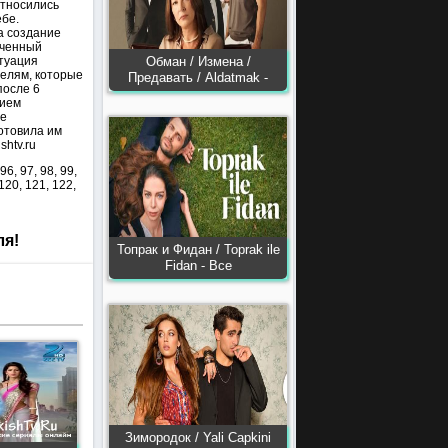
относились
ебе.
а создание
еченный
итуация
Обман / Измена /
телям, которые
Предавать / Aldatmak -
после 6
нием
се
готовила им
ishtv.ru
 96, 97, 98, 99,
 120, 121, 122,
ля!
Топрак и Фидан / Toprak ile
Fidan - Все
Зимородок / Yali Capkini