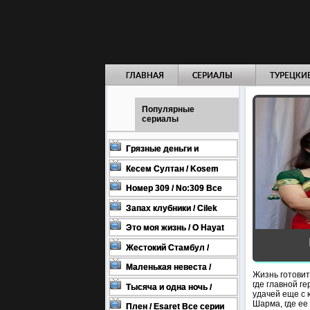
Турецкие сериалы на русском языке смотреть бес
ГЛАВНАЯ
СЕРИАЛЫ
ТУРЕЦКИ
Популярные
сериалы
Грязные деньги и
любовь / Kara Para Ask -
онлайн - Turkish TV
Все серии на русском языке
Кесем Султан / Kosem
смотреть онлайн бесплатно
Sultan - Все серии на
русском языке смотреть
Номер 309 / No:309 Все
онлайн
серии на русском языке
смотреть онлайн
Запах клубники / Cilek
kokusu - Все серии на
русском языке смотреть
Это моя жизнь / O Hayat
онлайн бесплатно
Benim - Все серии на
русском языке смотреть
Жестокий Стамбул /
онлайн бесплатно
Zalim Istanbul Все серии
турецкий сериал смотреть
Маленькая невеста /
Жизнь готовит
онлайн на русском языке
Kucuk Gelin - Все серии на
где главной г
русском языке смотреть
Тысяча и одна ночь /
удачей еще с 
онлайн бесплатно
1001 (Турецкий сериал Все
Шарма, где ее
серии) 1-90 серия
Плен / Esaret Все серии