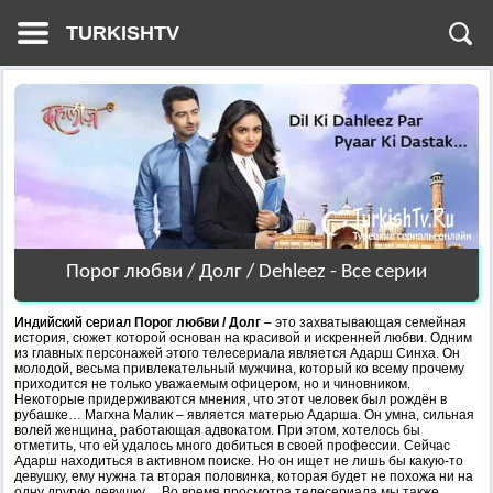
TURKISHTV
Порог любви / Долг / Dehleez - Все серии
Индийский сериал
Порог любви / Долг
– это захватывающая семейная
история, сюжет которой основан на красивой и искренней любви. Одним
из главных персонажей этого телесериала является Адарш Синха. Он
молодой, весьма привлекательный мужчина, который ко всему прочему
приходится не только уважаемым офицером, но и чиновником.
Некоторые придерживаются мнения, что этот человек был рождён в
рубашке… Магхна Малик – является матерью Адарша. Он умна, сильная
волей женщина, работающая адвокатом. При этом, хотелось бы
отметить, что ей удалось много добиться в своей профессии. Сейчас
Адарш находиться в активном поиске. Но он ищет не лишь бы какую-то
девушку, ему нужна та вторая половинка, которая будет не похожа ни на
одну другую девушку… Во время просмотра телесериала мы также