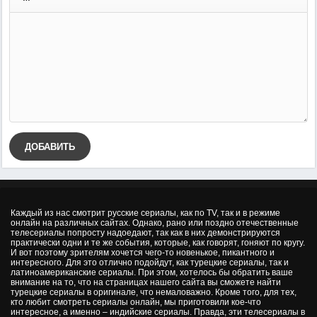
ДОБАВИТЬ
Каждый из нас смотрит русские сериалы, как по TV, так и в режиме
онлайн на различных сайтах. Однако, рано или поздно отечественные
телесериалы попросту надоедают, так как в них демонстрируются
практически одни и те же события, которые, как говорят, гоняют по кругу.
И вот поэтому зрителям хочется чего-то новенькое, пикантного и
интересного. Для это отлично подойдут, как турецкие сериалы, так и
латиноамериканские сериалы. При этом, хотелось бы обратить ваше
внимание на то, что на страницах нашего сайта вы сможете найти
турецкие сериалы в оригинале, что немаловажно. Кроме того, для тех,
кто любит смотреть сериалы онлайн, мы приготовили кое-что
интересное, а именно – индийские сериалы. Правда, эти телесериалы в