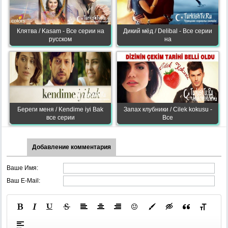
Клятва / Kasam - Все серии на
Дикий мёд / Delibal - Все серии
русском
на
Береги меня / Kendime iyi Bak
Запах клубники / Cilek kokusu -
все серии
Все
Добавление комментария
Ваше Имя:
Ваш E-Mail: