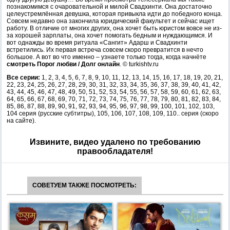
познакомимся с очаровательной и милой Свадхинти. Она достаточно
целеустремлённая девушка, которая привыкла идти до победного конца.
Совсем недавно она закончила юридический факультет и сейчас ищет
работу. В отличие от многих других, она хочет быть юристом вовсе не из-
за хорошей зарплаты, она хочет помогать бедным и нуждающимся. И
вот однажды во время ритуала «Сангит» Адарш и Свадхинти
встретились. Их первая встреча совсем скоро превратится в нечто
большое. А вот во что именно – узнаете только тогда, когда начнёте
смотреть Порог любви / Долг онлайн
. © turkishtv.ru
Все серии:
1, 2, 3, 4, 5, 6, 7, 8, 9, 10, 11, 12, 13, 14, 15, 16, 17, 18, 19, 20, 21,
22, 23, 24, 25, 26, 27, 28, 29, 30, 31, 32, 33, 34, 35, 36, 37, 38, 39, 40, 41, 42,
43, 44, 45, 46, 47, 48, 49, 50, 51, 52, 53, 54, 55, 56, 57, 58, 59, 60, 61, 62, 63,
64, 65, 66, 67, 68, 69, 70, 71, 72, 73, 74, 75, 76, 77, 78, 79, 80, 81, 82, 83, 84,
85, 86, 87, 88, 89, 90, 91, 92, 93, 94, 95, 96, 97, 98, 99, 100, 101, 102, 103,
104 серия (русские субтитры), 105, 106, 107, 108, 109, 110.. серия (скоро
на сайте).
Извините, видео удалено по требованию
правообладателя!
СОВЕТУЕМ ТАКЖЕ ПОСМОТРЕТЬ: