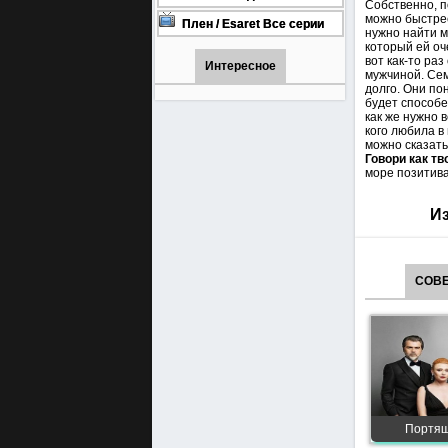
Собственно, п
онлайн бесплатно
1001 (Турецкий сериал Все
можно быстрее
серии) 1-90 серия
Плен / Esaret Все серии
нужно найти м
турецкий сериал смотреть
который ей оч
онлайн на русском языке
вот как-то ра
Интересное
мужчиной. Сем
долго. Они по
будет способе
как же нужно 
кого любила в
можно сказать
Говори как т
море позитив
Из
СОВЕ
Портящи