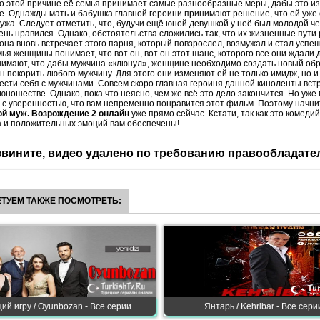
о этой причине её семья принимает самые разнообразные меры, дабы это из
. Однажды мать и бабушка главной героини принимают решение, что ей уже 
ужа. Следует отметить, что, будучи ещё юной девушкой у неё был молодой че
ень нравился. Однако, обстоятельства сложились так, что их жизненные пути
з она вновь встречает этого парня, который повзрослел, возмужал и стал усп
ья женщины понимает, что вот он, вот он этот шанс, которого все они ждали 
нимают, что дабы мужчина «клюнул», женщине необходимо создать новый обр
н покорить любого мужчину. Для этого они изменяют ей не только имидж, но и
вести себя с мужчинами. Совсем скоро главная героиня данной киноленты встр
 юношестве. Однако, пока что неясно, чем же всё это дело закончится. Но уже
 с уверенностью, что вам непременно понравится этот фильм. Поэтому начн
вой муж. Возрождение 2 онлайн
уже прямо сейчас. Кстати, так как это комеди
а и положительных эмоций вам обеспечены!
вините, видео удалено по требованию правообладате
ТУЕМ ТАКЖЕ ПОСМОТРЕТЬ:
й игру / Oyunbozan - Все серии
Янтарь / Kehribar - Все сери