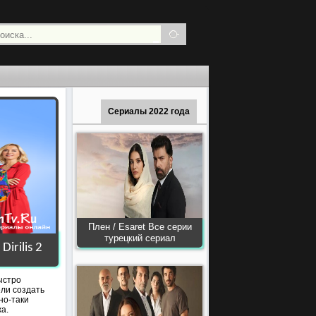
Сериалы 2022 года
Плен / Esaret Все серии
турецкий сериал
irilis 2
ыстро
ели создать
но-таки
а.