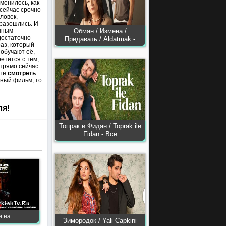
менилось, как
сейчас срочно
ловек,
 разошлись. И
ешным
Обман / Измена /
достаточно
Предавать / Aldatmak -
аз, который
 обучают её,
етится с тем,
 прямо сейчас
ите
смотреть
йный фильм, то
ля!
Топрак и Фидан / Toprak ile
Fidan - Все
и на
Зимородок / Yali Capkini