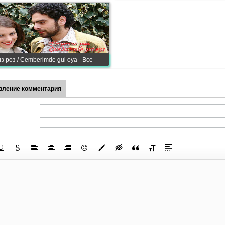
з роз / Cemberimde gul oya - Все
вление комментария