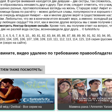
дей. В центре внимания находится две девушки – две сестры, так сложилось, 
и образовалась ненависть друг к другу. При этом, следует отметить, что у каж
шенно разные, противоположные взгляды на жизнь. Старшую зовут Амрит и о
помощи брака по расчёту – можно добиться славы, популярности и хорошего
ою очередь младшая Нимрит – как и многие другие верят в существование на
ви. Любопытно, что же в конечном итоге возьмёт верх, а именно: холодный ра
 любящее сердце? На этот, как и многие другие вопросы мы с вами получим о
мотреть Нектар безумия онлайн
. Кроме того, мы получим ответ на вопрос, ч
 две не разлей вода сестры, возненавидели друг друга… © turkishtv.ru
2, 3, 4, 5, 6, 7, 8, 9, 10,.. 80, 81, 82, 83, 84, 85, 86, 87, 88, 89, 90, 91, 92, 93, 94, 95,
103, 104, 105, 106, 107, 108, 109, 110, 111, 112, 113, 114, 115, 116 серия (русск
ия (скоро на сайте).
вините, видео удалено по требованию правообладате
ТУЕМ ТАКЖЕ ПОСМОТРЕТЬ:
й мёд / Delibal - Все серии на
Мамина рана / Annemin Yarasi