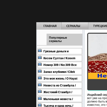
Турецкие сериалы на русском языке смотреть бес
ГЛАВНАЯ
СЕРИАЛЫ
ТУРЕЦКИ
Популярные
сериалы
Грязные деньги и
любовь / Kara Para Ask -
онлайн - Turkish TV
Все серии на русском языке
Кесем Султан / Kosem
смотреть онлайн бесплатно
Sultan - Все серии на
русском языке смотреть
Номер 309 / No:309 Все
онлайн
серии на русском языке
смотреть онлайн
Запах клубники / Cilek
kokusu - Все серии на
русском языке смотреть
Это моя жизнь / O Hayat
онлайн бесплатно
Benim - Все серии на
русском языке смотреть
Невеста из Стамбула /
онлайн бесплатно
Istanbullu Gelin - Все серии
на русском языке смотреть
Жестокий Стамбул /
Индийский се
онлайн бесплатно
Zalim Istanbul Все серии
вот уже на про
турецкий сериал смотреть
Маленькая невеста /
должно быть в
онлайн на русском языке
Kucuk Gelin - Все серии на
известно, это
русском языке смотреть
Тысяча и одна ночь /