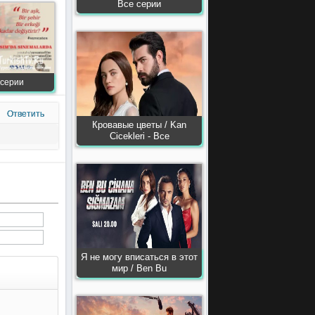
Все серии
е серии
Ответить
Кровавые цветы / Kan
Сiсekleri - Все
Я не могу вписаться в этот
мир / Ben Bu