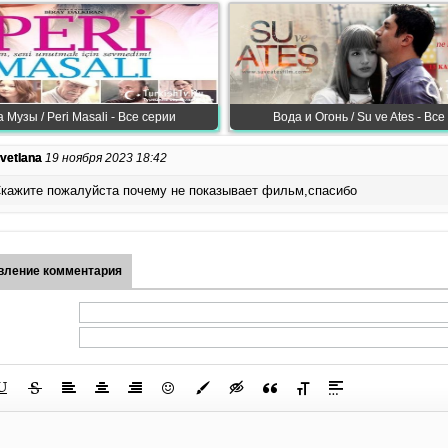
 Музы / Peri Masali - Все серии
Вода и Огонь / Su ve Ates - Вс
vetlana
19 ноября 2023 18:42
кажите пожалуйста почему не показывает фильм,спасибо
вление комментария