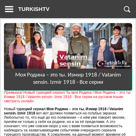
TURKISHTV
Моя Родина – это ты. Измир 1918 / Vatanim
sensin. Izmir 1918 - Все серии
Премьера! Новый турецкий сериал Ты моя Родина / Моя Родина – это ты.
Измир 1918 / Vatanim sensin. Izmir 1918 - Все серии на русском языке
смотреть онлайн
Новый
турецкий сериал
Моя Родина – это ты. Измир 1918 / Vatanim
sensin. Izmir 1918
вот-вот должен появиться на голубых экранах.
Любопытно то, что ещё до его появления – о нём уже говорят многие,
причём не только у себя на родине, но и за её пределами. А это
означает, что уже совсем скоро у нас с вами появиться возможность
наблюдать за захватывающими событиями очередного сериала
турецкого производства. К сожалению, на данный момент времени об