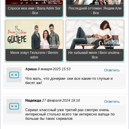
Спроси мое имя / Bana Adini Sor
Последний оттоман: Яндим Али
- Все
- Все
Меня зовут Гюльтепе / Benim
Не забывай меня / Beni unutma -
adim
Все
Ариша
8 января 2025 15:53
Ответить
Что мать, что дочерии- они все какие-то глупые и
бесят аж!
Надежда
27 февраля 2024 18:16
Ответить
Сериал классный уже третий раз смотрю очень
интересный столько всего так интересно вапще по
больше бы таких сериалов