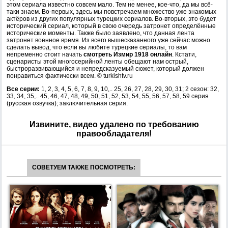
этом сериала известно совсем мало. Тем не менее, кое-что, да мы всё-
таки знаем. Во-первых, здесь мы повстречаем множество уже знакомых
актёров из других популярных турецких сериалов. Во-вторых, это будет
исторический сериал, который в свою очередь затронет определённые
исторические моменты. Также было заявлено, что данная лента
затронет военное время. Из всего вышесказанного уже сейчас можно
сделать вывод, что если вы любите турецкие сериалы, то вам
непременно стоит начать
смотреть Измир 1918 онлайн
. Кстати,
сценаристы этой многосерийной ленты обещают нам острый,
быстроразвивающийся и непредсказуемый сюжет, который должен
понравиться фактически всем. © turkishtv.ru
Все серии:
1, 2, 3, 4, 5, 6, 7, 8, 9, 10,.. 25, 26, 27, 28, 29, 30, 31; 2 сезон: 32,
33, 34, 35,.. 45, 46, 47, 48, 49, 50, 51, 52, 53, 54, 55, 56, 57, 58, 59 серия
(русская озвучка); заключительная серия.
Извините, видео удалено по требованию
правообладателя!
СОВЕТУЕМ ТАКЖЕ ПОСМОТРЕТЬ: