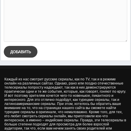
ДОБАВИТЬ
Каждый из нас смотрит русские сериалы, как по TV, так и в режиме
онлайн на различных сайтах. Однако, рано или поздно отечественные
телесериалы попросту надоедают, так как в них демонстрируются
практически одни и те же события, которые, как говорят, гоняют по кругу.
И вот поэтому зрителям хочется чего-то новенькое, пикантного и
интересного. Для это отлично подойдут, как турецкие сериалы, так и
латиноамериканские сериалы. При этом, хотелось бы обратить ваше
внимание на то, что на страницах нашего сайта вы сможете найти
турецкие сериалы в оригинале, что немаловажно. Кроме того, для тех,
кто любит смотреть сериалы онлайн, мы приготовили кое-что
интересное, а именно – индийские сериалы. Правда, эти телесериалы в
больше степени подходят для просмотра для более взрослой
аудитории, так что, если вам нечем занять своих родителей или