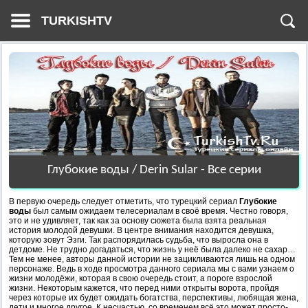
TURKISHTV
Глубокие воды / Derin Sular - Все серии
В первую очередь следует отметить, что турецкий сериал
Глубокие
воды
был самым ожидаем телесериалам в своё время. Честно говоря,
это и не удивляет, так как за основу сюжета была взята реальная
история молодой девушки. В центре внимания находится девушка,
которую зовут Эзги. Так распорядилась судьба, что выросла она в
детдоме. Не трудно догадаться, что жизнь у неё была далеко не сахар…
Тем не менее, авторы данной истории не зацикливаются лишь на одном
персонаже. Ведь в ходе просмотра данного сериала мы с вами узнаем о
жизни молодёжи, которая в свою очередь стоит, а пороге взрослой
жизни. Некоторым кажется, что перед ними открыты ворота, пройдя
через которые их будет ожидать богатства, перспективы, любящая жена,
дети и многое другое. К несчастью, со временем всё это может просто-