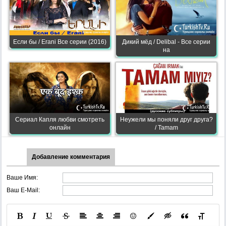
Если бы / Erani Все серии (2016)
Дикий мёд / Delibal - Все серии
на
Сериал Капля любви смотреть
Неужели мы поняли друг друга?
онлайн
/ Tamam
Добавление комментария
Ваше Имя:
Ваш E-Mail: