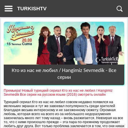
TURKISHTV
Кто из нас не любил / Hangimiz Sevmedik - Все
серии
Премьера! Новый турецкий сериал Кто из нас не любил / Hangimiz
Sevmedik Все серии на русском языке (2016) смотреть онлайн
Турецкий сериал Кто из нас не любил совсем недавно появился на
меленьких экранах и тут же завоевал популярность среди зрителей
благодаря весьма интересному и не заезженному сюжету. Огромная
любовь, которая всего на всего из-за небольшого недоразумения
закончилась много лет тому назад – вновь разжигается. Невзирая на все
то, что с ними произошло прежде – эта пара по-прежнему продолжает
любить друг друга. Вот только проблема заключается в том, что они никак