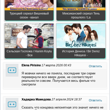
Турецкий сериал Вишневый
Мексиканский сериал Тень
сезон - канал
прошлого / La
Сельская Госпожа / Hanim Koylu
История Дениза / Bir Deniz
- Все
Hikayesi -
Elena Pirisino
17 марта 2026 00:43
Ответить
Я мовчки ничего не поняла, последние три серии
перевернули все вверх дном, не соответствует
реальности совсем. Получается весь фильм что
смотрели
Хадиджа Мамедова
27 апреля 2024 18:37
Ответить
Сказать что концовка непонятная это значит ничего не