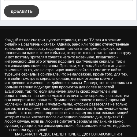
ДОБАВИТЬ
Каждый из нас смотрит русские сериалы, как по TV, так и в режиме
онлайн на различных сайтах. Однако, рано или поздно отечественные
телесериалы попросту надоедают, так как в них демонстрируются
практически одни и те же события, которые, как говорят, гоняют по кругу.
И вот поэтому зрителям хочется чего-то новенькое, пикантного и
интересного. Для это отлично подойдут, как турецкие сериалы, так и
латиноамериканские сериалы. При этом, хотелось бы обратить ваше
внимание на то, что на страницах нашего сайта вы сможете найти
турецкие сериалы в оригинале, что немаловажно. Кроме того, для тех,
кто любит смотреть сериалы онлайн, мы приготовили кое-что
интересное, а именно – индийские сериалы. Правда, эти телесериалы в
больше степени подходят для просмотра для более взрослой
аудитории, так что, если вам нечем занять своих родителей или
родственников – вы смело можете включать эти сериалы, поверьте, им
они наверняка понравятся. Помимо всего прочего в нашей скромной
коллекции вы найдёте и мультфильмы, которые развеселят не только
детей, но и поднимут настроение даже взрослому. Ведь мультфильмы
онлайн – это огромное море позитива и заряд положительных эмоций,
которых так не хватает после очередного рабочего дня, ведь так? В
любом случае, если вы любите смотреть сериалы онлайн, не важно,
русские, турецкие, латиноамериканские, бразильские или же, индийские
– вы попали куда нужно!
МАТЕРИАЛ ПРЕДОСТАВЛЕН ТОЛЬКО ДЛЯ ОЗНАКОМЛЕНИЯ