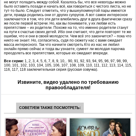
не могут поладить между собой. Казалось бы, что все невзгоды можно
было оставить позади и начать всё, как говориться с чистого листа, но не
тут-то было. Следует отметить, что у вышеупомянутой пары имеются
дети, правда родились они от других супругов. А вот самое интересное
заключается в том, что эти дети влюбились друг в друга фактически сразу
же после первой встречи. Но, как вы понимаете, у их любви есть
препятствие – их родители. Похоже на то, что именно родители станут
на пути к счастью своих детей. Ибо они считают, что дети повторят те же
ошибки, что и они в своей молодости. Чем всё это закончится? – пока что
никто не знает. Но, согласитесь, судя по сюжету нас с вами ожидает
масса интересного. Так что начните смотреть Кто из нас не любил
онлайн прямо сейчас и тогда вы узнаете, сумеет ли молодая парочка
преодолеть все препятствия, которые их ожидают впереди.
Все серии:
1, 2, 3, 4, 5, 6, 7, 8, 9, 10,.. 90, 91, 92, 93, 94, 95, 96, 97, 98, 99,
100, 101, 102, 103, 104, 105, 106, 107, 108, 109, 110, 111, 112, 113, 114, 115,
116, 117, 118 заключительная серия (русская озвучка).
Извините, видео удалено по требованию
правообладателя!
СОВЕТУЕМ ТАКЖЕ ПОСМОТРЕТЬ: