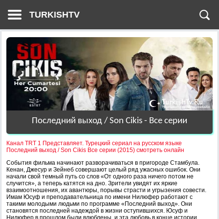
TURKISHTV
Последний выход / Son Cikis - Все серии
Канал TRT 1 Представляет. Турецкий сериал на русском языке
Последний выход / Son Cikis Все серии (2015) смотреть онлайн
События фильма начинают разворачиваться в пригороде Стамбула.
Кенан, Джесур и Зейнеб совершают целый ряд ужасных ошибок. Они
начали свой темный путь со слов «От одного раза ничего потом не
случится», а теперь катятся на дно. Зрители увидят их яркие
взаимоотношения, их авантюры, порывы страсти и угрызения совести.
Имам Юсуф и преподавательница по имени Нилюфер работают с
такими молодыми людьми по программе «Последний выход». Они
становятся последней надеждой в жизни оступившихся. Юсуф и
Нилюфер в прошлом были влюблены, и эта любовь в конце истории