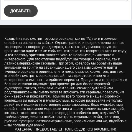
ДОБАВИТЬ
Каждый из нас смотрит русские сериалы, как по TV, так и в режиме
онлайн на различных сайтах. Однако, рано или поздно отечественные
телесериалы попросту надоедают, так как в них демонстрируются
практически одни и те же события, которые, как говорят, гоняют по кругу.
И вот поэтому зрителям хочется чего-то новенькое, пикантного и
интересного. Для это отлично подойдут, как турецкие сериалы, так и
латиноамериканские сериалы. При этом, хотелось бы обратить ваше
внимание на то, что на страницах нашего сайта вы сможете найти
турецкие сериалы в оригинале, что немаловажно. Кроме того, для тех,
кто любит смотреть сериалы онлайн, мы приготовили кое-что
интересное, а именно – индийские сериалы. Правда, эти телесериалы в
больше степени подходят для просмотра для более взрослой
аудитории, так что, если вам нечем занять своих родителей или
родственников – вы смело можете включать эти сериалы, поверьте, им
они наверняка понравятся. Помимо всего прочего в нашей скромной
коллекции вы найдёте и мультфильмы, которые развеселят не только
детей, но и поднимут настроение даже взрослому. Ведь мультфильмы
онлайн – это огромное море позитива и заряд положительных эмоций,
которых так не хватает после очередного рабочего дня, ведь так? В
любом случае, если вы любите смотреть сериалы онлайн, не важно,
русские, турецкие, латиноамериканские, бразильские или же, индийские
– вы попали куда нужно!
МАТЕРИАЛ ПРЕДОСТАВЛЕН ТОЛЬКО ДЛЯ ОЗНАКОМЛЕНИЯ