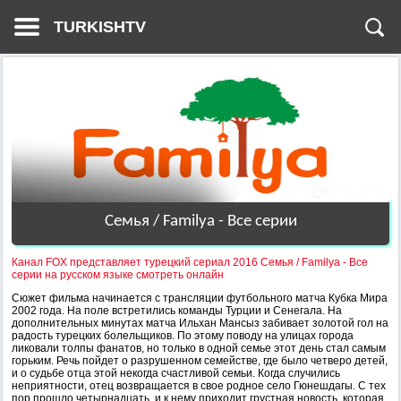
TURKISHTV
Семья / Familya - Все серии
Канал FOX представляет турецкий сериал 2016 Семья / Familya - Все
серии на русском языке смотреть онлайн
Сюжет фильма начинается с трансляции футбольного матча Кубка Мира
2002 года. На поле встретились команды Турции и Сенегала. На
дополнительных минутах матча Ильхан Мансыз забивает золотой гол на
радость турецких болельщиков. По этому поводу на улицах города
ликовали толпы фанатов, но только в одной семье этот день стал самым
горьким. Речь пойдет о разрушенном семействе, где было четверо детей,
и о судьбе отца этой некогда счастливой семьи. Когда случились
неприятности, отец возвращается в свое родное село Гюнешдагы. С тех
пор прошло четырнадцать, и к нему приходит грустная новость, которая