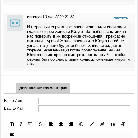
евгения
10 мая 2020 21:22
Ответить
Интересный сериал прекрасно исполняли свои роли
главные герои Хавва и Юсуф. Их любовь заставила
нас поверить в их искренние отношения , прекрасно
сыграли . Браво! Жаль конечно что Юсуф погиб,не
узнав что у него будет ребенок. Хавва страдает в
тюрьме беременная,смотрю продолжение, но без
Юсуфа не интересно смотреть, хотелось бы, чтобы
сериал был со счастливым концом,поменьше интриг и
лжи.
Добавление комментария
Ваше Имя:
Ваш E-Mail: