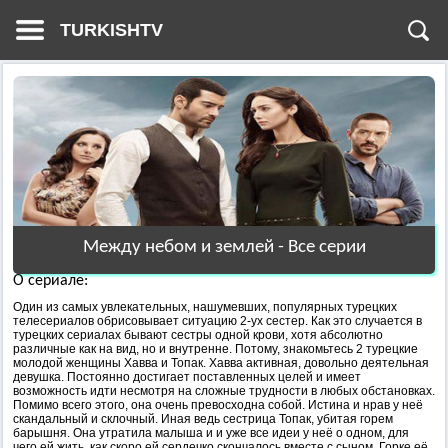
TURKISHTV
Между небом и землей - Все серии
О сериале:
Один из самых увлекательных, нашумевших, популярных турецких
телесериалов обрисовывает ситуацию 2-ух сестер. Как это случается в
турецких сериалах бывают сестры одной крови, хотя абсолютно
различные как на вид, но и внутренне. Потому, знакомьтесь 2 турецкие
молодой женщины Хавва и Топак. Хавва активная, довольно деятельная
девушка. Постоянно достигает поставленных целей и имеет
возможность идти несмотря на сложные трудности в любых обстановках.
Помимо всего этого, она очень превосходна собой. Истина и нрав у неё
скандальный и склочный. Иная ведь сестрица Топак, убитая горем
барышня. Она утратила малыша и и уже все идеи у неё о одном, для
чего ей жить, как скоро ей сердечко скончалось вместе с сыном. Горке её