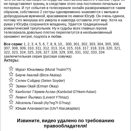
не представляет границ, в следствии этого она постоянно печальна и
потеряна. И тут события в телесериале онлайн разворачиваются таким
образом, собственно 2 сестры одновременно знакомятся с милым и
добродушным мужчиной, красавчиком по имени Юсуф. Он очень одинок,
потому что женушка его умерла и навсегда оставила этот мир. Хотя на
руках у Юсуфа сохранился младенец. Удается традиционный
романтический треугольник. Ну и судьбы всех главных героев
телесериала довольно плотно переплетутся в необыкновенный
орнамент интриг, подлога и любви.
Все серии:
1, 2, 3, 4, 5, 6, 7, 8, 9, 10,.. 300, 301, 302, 303, 304, 305, 306,
307, 308, 309, 310, 311, 312, 313, 314, 315, 316, 317, 318, 319, 320, 321,
322, 323, 324, 325, 326, 327, 328, 329, 330, 331, 332, 333, 334
заключительная серия (русская озвучка).
Актеры:
Мурат Юналмиш (Murat ?nalm??)
Бирче Акалай (Birce Akalay)
Селен Сойдер (Selen Soyder)
Эрман Окай (Erman Okay)
Канболат Гёркем Аслан (Kanbolat G?rkem Aslan)
Левент Йылмаз (Levent Y?lmaz)
Айсегюль Гюнай (Ay?eg?l G?nay)
Юльви Алачакаптан (Ulv? Alacakaptan)
Извините, видео удалено по требованию
правообладателя!