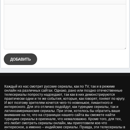
ДОБАВИТЬ
Каждый из нас смотрит русские сериалы, как по TV, так и в режиме
онлайн на различных сайтах. Однако, рано или поздно отечественные
телесериалы попросту надоедают, так как в них демонстрируются
практически одни и те же события, которые, как говорят, гоняют по кругу.
И вот поэтому зрителям хочется чего-то новенькое, пикантного и
интересного. Для это отлично подойдут, как турецкие сериалы, так и
латиноамериканские сериалы. При этом, хотелось бы обратить ваше
внимание на то, что на страницах нашего сайта вы сможете найти
турецкие сериалы в оригинале, что немаловажно. Кроме того, для тех,
кто любит смотреть сериалы онлайн, мы приготовили кое-что
интересное, а именно – индийские сериалы. Правда, эти телесериалы в