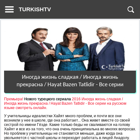
TURKISHTV
Иногда жизнь сладкая / Иногда жизнь
прекрасна / Hayat Bazen Tatlidir - Все серии
Премьера!
Нового турецкого сериала
2016 Иногда жизнь сладкая /
Иногда жизнь прекрасна / Hayat Bazen Tatlidir - Все серии на русском
языке смотреть онлайн.
У учительницы идеалистки Хайят много проблем, и почти все они
возникли у нее в школе, где она работает... Она живет вместе со своей
сестрой по имени Гёзде. Какие только беды не сваливаются на голову
Хайят и все из-за того, что она очень принципиальна во многих вопросах.
Но проблем у учительницы не становится меньше, даже когда она
увольняется с частной школы и переходит работать в лицей Анадолу.