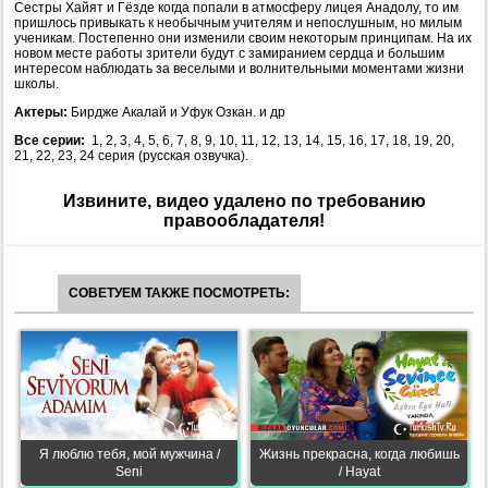
Сестры Хайят и Гёзде когда попали в атмосферу лицея Анадолу, то им
пришлось привыкать к необычным учителям и непослушным, но милым
ученикам. Постепенно они изменили своим некоторым принципам. На их
новом месте работы зрители будут с замиранием сердца и большим
интересом наблюдать за веселыми и волнительными моментами жизни
школы.
Актеры:
Бирдже Акалай и Уфук Озкан. и др
Все серии:
1, 2, 3, 4, 5, 6, 7, 8, 9, 10, 11, 12, 13, 14, 15, 16, 17, 18, 19, 20,
21, 22, 23, 24 серия (русская озвучка).
Извините, видео удалено по требованию
правообладателя!
СОВЕТУЕМ ТАКЖЕ ПОСМОТРЕТЬ:
Я люблю тебя, мой мужчина /
Жизнь прекрасна, когда любишь
Seni
/ Hayat