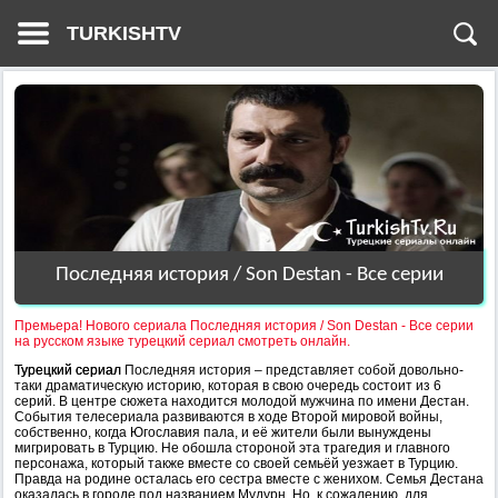
TURKISHTV
Последняя история / Son Destan - Все серии
Премьера! Нового cериала Последняя история / Son Destan - Все серии
на русском языке турецкий сериал смотреть онлайн.
Турецкий сериал
Последняя история – представляет собой довольно-
таки драматическую историю, которая в свою очередь состоит из 6
серий. В центре сюжета находится молодой мужчина по имени Дестан.
События телесериала развиваются в ходе Второй мировой войны,
собственно, когда Югославия пала, и её жители были вынуждены
мигрировать в Турцию. Не обошла стороной эта трагедия и главного
персонажа, который также вместе со своей семьёй уезжает в Турцию.
Правда на родине осталась его сестра вместе с женихом. Семья Дестана
оказалась в городе под названием Мудурн. Но, к сожалению, для