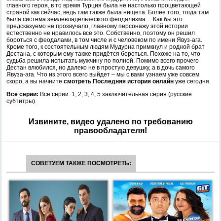
главного героя, в то время Турция была не настолько процветающей
страной как сейчас, ведь там также была нищета. Более того, тогда там
была система землевладельческого феодализма… Как бы это
предсказуемо не прозвучало, главному персонажу этой истории
естественно не нравилось всё это. Собственно, поэтому он решил
бороться с феодалами, в том числе и с человеком по имени Явуз-ага.
Кроме того, к состоятельным людям Мудурна примкнул и родной брат
Дестана, с которым ему также придётся бороться. Похоже на то, что
судьба решила испытать мужчину по полной. Помимо всего прочего
Дестан влюбился, но далеко не в простую девушку, а в дочь самого
Явуза-ага. Что из этого всего выйдет – мы с вами узнаем уже совсем
скоро, а вы начните
смотреть Последняя история онлайн
уже сегодня.
Все серии:
Все серии: 1, 2, 3, 4, 5 заключительная серия (русские
субтитры).
Извините, видео удалено по требованию
правообладателя!
СОВЕТУЕМ ТАКЖЕ ПОСМОТРЕТЬ: