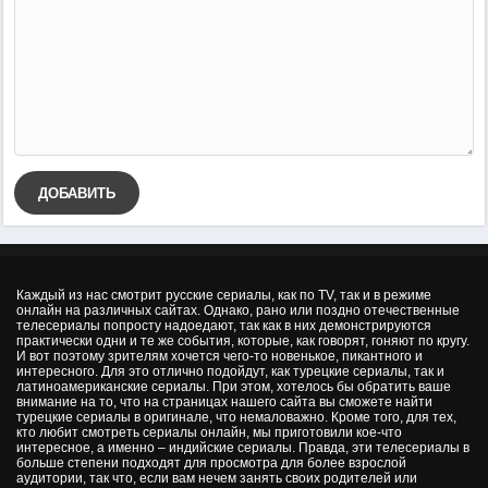
ДОБАВИТЬ
Каждый из нас смотрит русские сериалы, как по TV, так и в режиме
онлайн на различных сайтах. Однако, рано или поздно отечественные
телесериалы попросту надоедают, так как в них демонстрируются
практически одни и те же события, которые, как говорят, гоняют по кругу.
И вот поэтому зрителям хочется чего-то новенькое, пикантного и
интересного. Для это отлично подойдут, как турецкие сериалы, так и
латиноамериканские сериалы. При этом, хотелось бы обратить ваше
внимание на то, что на страницах нашего сайта вы сможете найти
турецкие сериалы в оригинале, что немаловажно. Кроме того, для тех,
кто любит смотреть сериалы онлайн, мы приготовили кое-что
интересное, а именно – индийские сериалы. Правда, эти телесериалы в
больше степени подходят для просмотра для более взрослой
аудитории, так что, если вам нечем занять своих родителей или