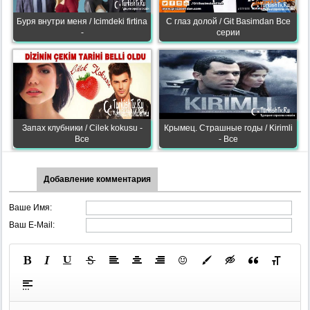
Буря внутри меня / Icimdeki firtina
С глаз долой / Git Basimdan Все
-
серии
Запах клубники / Cilek kokusu -
Крымец. Страшные годы / Kirimli
Все
- Все
Добавление комментария
Ваше Имя:
Ваш E-Mail: