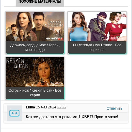
ПОХОЖИЕ МАТЕРИАЛЫ
Держись, сердце мое / Терпи,
Он легенда / Adi Efsane - Все
мое сердце
серии на
Острый нож / Keskin Bicak - Все
серии
Liuba
15 мая 2024 22:22
Ответить
Как же достала эта реклама 1 ХВЕТ! Просто ужас!