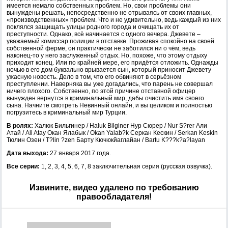
имеется немало собственных проблем. Но, свои проблемы они
вынуждены решать, непосредственно не отрываясь от своих главных,
«производственных» проблем. Что и не удивительно, ведь каждый из них
поклялся защищать улицы родного города и очищать их от
преступности. Однако, всё начинается с одного вечера. Джевете –
уважаемый комиссар полиции в отставке. Проживая спокойно на своей
собственной ферме, он практически не заботился ни о чём, ведь
наконец-то у него заслуженный отдых. Но, похоже, что этому отдыху
приходит конец. Или по крайней мере, его придётся отложить. Однажды
ночью в его дом буквально врывается сын, который приносит Джевету
ужасную новость. Дело в том, что его обвиняют в серьёзном
преступлении. Наверняка вы уже догадались, что парень не совершал
ничего плохого. Собственно, по этой причине отставной офицер
вынужден вернутся в криминальный мир, дабы очистить имя своего
сына. Начните смотреть Невинный онлайн, и вы целиком и полностью
погрузитесь в криминальный мир Турции.
В ролях:
Халюк Бильгинер / Haluk Bilginer Нур Сюрер / Nur S?rer Али
Атай / Ali Atay Окан Ялабык / Okan Yalab?k Серкан Кескин / Serkan Keskin
Тюлин Озен / T?lin ?zen Барту Кючюкйаглайан / Bartu K???k?a?layan
Дата выхода:
27 января 2017 года.
Все серии:
1, 2, 3, 4, 5, 6, 7, 8 заключительная серия (русская озвучка).
Извините, видео удалено по требованию
правообладателя!