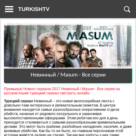
TURKISHTV
Невинный / Masum - Все серии
Премьера! Нового cериала 2017 Невинный / Masum - Все серии на
русском языке турецкий сериал смотреть онлайн.
Турецкий сериал
Невинный – это новая многосерийная лента с
довольно-таки интересных и увлекательным сюжетом. В центре
внимания находятся самые разнообразные оперативники отдела
убийств, начиная от рядового патрульного и заканчивая
высокопоставленными офицерами. Этим ребятам изо дня в день
приходится сталкиваться с самыми разнообразными криминальными
делами. Это могут быть грабежи, разбойные нападения, насилие, и даже
кровавые убийства. Как бы то ни было, но главным персонажам этой
истории живётся далеко не сладко. Так как вне работы у них также