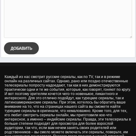
ДОБАВИТЬ
Каждый из нас смотрит русские сериалы, как по TV, так и в режиме
онлайн на различных сайтах. Однако, рано или поздно отечественные
телесериалы попросту надоедают, так как в них демонстрируются
практически одни и те же события, которые, как говорят, гоняют по кругу.
И вот поэтому зрителям хочется чего-то новенькое, пикантного и
интересного. Для это отлично подойдут, как турецкие сериалы, так и
латиноамериканские сериалы. При этом, хотелось бы обратить ваше
внимание на то, что на страницах нашего сайта вы сможете найти
турецкие сериалы в оригинале, что немаловажно. Кроме того, для тех,
кто любит смотреть сериалы онлайн, мы приготовили кое-что
интересное, а именно – индийские сериалы. Правда, эти телесериалы в
больше степени подходят для просмотра для более взрослой
аудитории, так что, если вам нечем занять своих родителей или
родственников – вы смело можете включать эти сериалы, поверьте, им