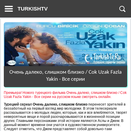
TURKISHTV
Очень далеко, слишком близко / Cok Uzak Fazla
Yakin - Все серии
Премьера! Нового турецкого фильма Очень далеко, слишком близко / Cok
Uzak Fazla Yakin - Все серии на русском языке смотреть онлайн.
Турецкий сериал
Очень далеко, слишком близко
перенесет зрителей в
беззаботный на первый взгляд мир молодежи. В этом телесериале
рассказывается о молодых людях, которые, как и все влюбляются, творят
невероятные вещи и порой разочаровываются в жизненной позиции
других. Главными персонажами этой истории являются Аслы и Джем. В
данный момент времени они учатся в художественном университете.
Следует отметить, что Джем представляет собой довольно-таки