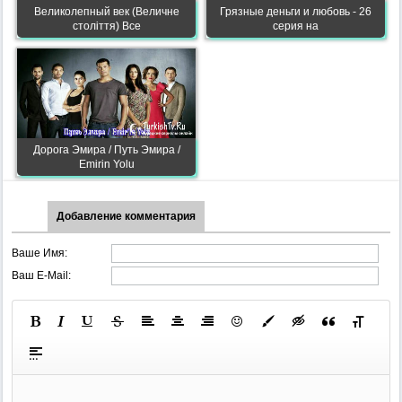
Великолепный век (Величне
Грязные деньги и любовь - 26
століття) Все
серия на
Дорога Эмира / Путь Эмира /
Emirin Yolu
Добавление комментария
Ваше Имя:
Ваш E-Mail: