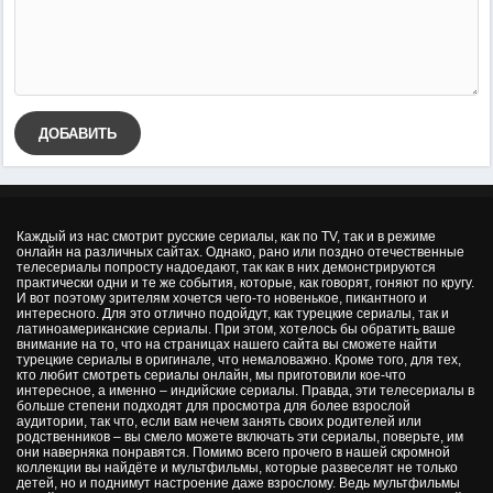
ДОБАВИТЬ
Каждый из нас смотрит русские сериалы, как по TV, так и в режиме
онлайн на различных сайтах. Однако, рано или поздно отечественные
телесериалы попросту надоедают, так как в них демонстрируются
практически одни и те же события, которые, как говорят, гоняют по кругу.
И вот поэтому зрителям хочется чего-то новенькое, пикантного и
интересного. Для это отлично подойдут, как турецкие сериалы, так и
латиноамериканские сериалы. При этом, хотелось бы обратить ваше
внимание на то, что на страницах нашего сайта вы сможете найти
турецкие сериалы в оригинале, что немаловажно. Кроме того, для тех,
кто любит смотреть сериалы онлайн, мы приготовили кое-что
интересное, а именно – индийские сериалы. Правда, эти телесериалы в
больше степени подходят для просмотра для более взрослой
аудитории, так что, если вам нечем занять своих родителей или
родственников – вы смело можете включать эти сериалы, поверьте, им
они наверняка понравятся. Помимо всего прочего в нашей скромной
коллекции вы найдёте и мультфильмы, которые развеселят не только
детей, но и поднимут настроение даже взрослому. Ведь мультфильмы