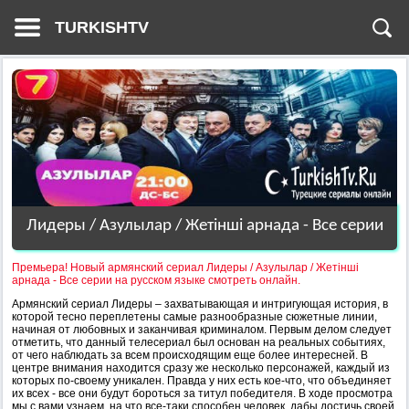
TURKISHTV
Лидеры / Азулылар / Жетінші арнада - Все серии
Премьера! Новый армянский сериал Лидеры / Азулылар / Жетінші
арнада - Все серии на русском языке смотреть онлайн.
Армянский сериал Лидеры – захватывающая и интригующая история, в
которой тесно переплетены самые разнообразные сюжетные линии,
начиная от любовных и заканчивая криминалом. Первым делом следует
отметить, что данный телесериал был основан на реальных событиях,
от чего наблюдать за всем происходящим еще более интересней. В
центре внимания находится сразу же несколько персонажей, каждый из
которых по-своему уникален. Правда у них есть кое-что, что объединяет
их всех - все они будут бороться за титул победителя. В ходе просмотра
мы с вами узнаем, на что все-таки способен человек, дабы достичь своей