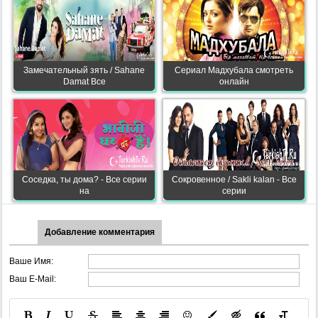
Замечательный зять / Sahane
Сериал Мадхубала смотреть
Damat Все
онлайн
Соседка, ты дома? - Все серии
Сокровенное / Sakli kalan - Все
на
серии
Добавление комментария
Ваше Имя:
Ваш E-Mail: