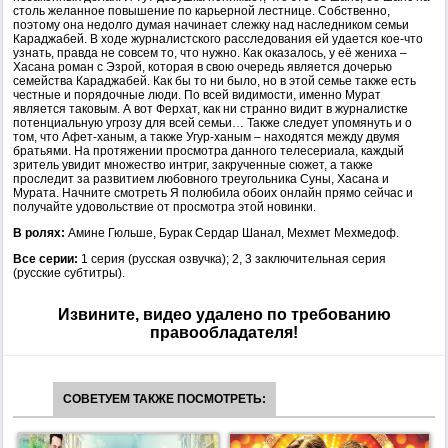
столь желанное повышение по карьерной лестнице. Собственно,
поэтому она недолго думая начинает слежку над наследником семьи
Караджабей. В ходе журналистского расследования ей удается кое-что
узнать, правда не совсем то, что нужно. Как оказалось, у её жениха –
Хасана роман с Эзрой, которая в свою очередь является дочерью
семейства Караджабей. Как бы то ни было, но в этой семье также есть
честные и порядочные люди. По всей видимости, именно Мурат
является таковым. А вот Ферхат, как ни странно видит в журналистке
потенциальную угрозу для всей семьи… Также следует упомянуть и о
том, что Афет-ханым, а также Угур-ханым – находятся между двумя
братьями. На протяжении просмотра данного телесериала, каждый
зритель увидит множество интриг, закрученные сюжет, а также
проследит за развитием любовного треугольника Суны, Хасана и
Мурата. Начните смотреть Я полюбила обоих онлайн прямо сейчас и
получайте удовольствие от просмотра этой новинки.
В ролях:
Амине Гюльше, Бурак Сердар Шанал, Мехмет Мехмедоф.
Все серии:
1 серия (русская озвучка); 2, 3 заключительная серия
(русские субтитры).
Извините, видео удалено по требованию
правообладателя!
СОВЕТУЕМ ТАКЖЕ ПОСМОТРЕТЬ: