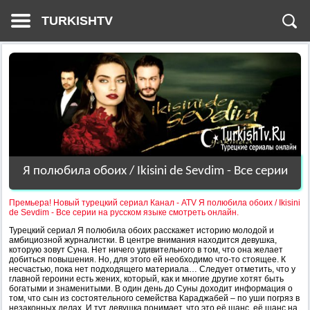
TURKISHTV
Я полюбила обоих / Ikisini de Sevdim - Все серии
Премьера! Новый турецкий сериал Канал - ATV Я полюбила обоих / Ikisini
de Sevdim - Все серии на русском языке смотреть онлайн.
Турецкий сериал Я полюбила обоих расскажет историю молодой и
амбициозной журналистки. В центре внимания находится девушка,
которую зовут Суна. Нет ничего удивительного в том, что она желает
добиться повышения. Но, для этого ей необходимо что-то стоящее. К
несчастью, пока нет подходящего материала… Следует отметить, что у
главной героини есть жених, который, как и многие другие хотят быть
богатыми и знаменитыми. В один день до Суны доходит информация о
том, что сын из состоятельного семейства Караджабей – по уши погряз в
незаконных делах. И тут девушка понимает, что это её шанс, её шанс на