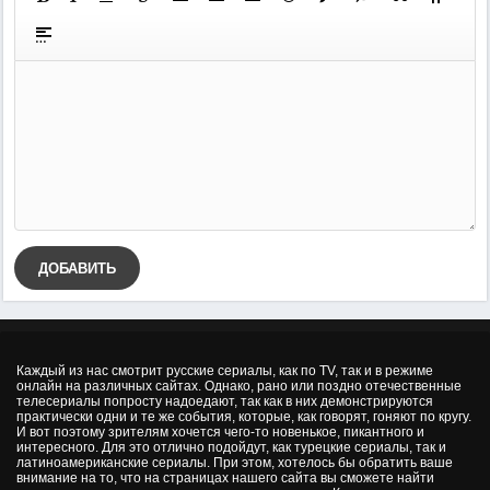
ДОБАВИТЬ
Каждый из нас смотрит русские сериалы, как по TV, так и в режиме
онлайн на различных сайтах. Однако, рано или поздно отечественные
телесериалы попросту надоедают, так как в них демонстрируются
практически одни и те же события, которые, как говорят, гоняют по кругу.
И вот поэтому зрителям хочется чего-то новенькое, пикантного и
интересного. Для это отлично подойдут, как турецкие сериалы, так и
латиноамериканские сериалы. При этом, хотелось бы обратить ваше
внимание на то, что на страницах нашего сайта вы сможете найти