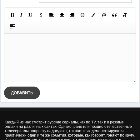
ДОБАВИТЬ
Каждый из нас смотрит русские сериалы, как по TV, так и в режиме
онлайн на различных сайтах. Однако, рано или поздно отечественные
телесериалы попросту надоедают, так как в них демонстрируются
практически одни и те же события, которые, как говорят, гоняют по кругу.
И вот поэтому зрителям хочется чего-то новенькое, пикантного и