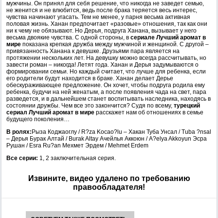
мужчины. Он принял для себя решение, что никогда не заведет семью,
не женится и не влюбится, ведь после брака теряется весь интерес,
чувства начинают угасать. Тем не менее, у парня весьма активная
половая жизнь. Ханан предпочитает «разовые» отношения, так как они
ни к чему не обязывают. Но Дерья, подруга Ханана, вызывает у него
весьма двоякие чувства. С одной стороны, в
сериале Лучший аромат в
мире
показана крепкая дружба между мужчиной и женщиной. С другой –
привязанность Ханана к девушке. Друзьями пара является на
протяжении нескольких лет. На девушку можно всегда рассчитывать, но
завести роман – никогда! Летят года. Ханан и Дерья задумываются о
формировании семьи. Но каждый считает, что лучше для ребенка, если
его родители будут находится в браке. Ханан делает Дерье
обескураживающее предложение. Он хочет, чтобы подруга родила ему
ребенка, будучи на ней женатым, а после появления чада на свет, пара
разведется, и в дальнейшем станет воспитывать наследника, находясь в
состоянии дружбы. Чем все это закончится? Судя по всему,
турецкий
сериал Лучший аромат в мире
расскажет нам об отношениях в семье
будущего поколения…
В ролях:
Рыза Коджаоглу / R?za Kocao?lu – Хакан Туба Унсал / Tuba ?nsal
– Дерья Бурак Алтай / Burak Altay Ачейлья Аккоюн / A?elya Akkoyun Эсра
Рушан / Esra Ru?an Мехмет Эрдем / Mehmet Erdem
Все серии:
1, 2 заключительная серия.
Извините, видео удалено по требованию
правообладателя!