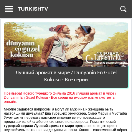
TURKISHTV
Лучший аромат в мире / Dunyanin En Guzel
Kokusu - Все серии
Премьера! Нового турецкого фильма 2016 Лучший аромат в мире /
Dunyanin En Guzel Kokusu - Все серии на русском языке смотреть
онлайн.
Многие задаются вопросом: а могут ли мужчина и женщина быть
настоящими друзьями? Два турецких режиссера, Омер Фарук и Мустафа
Угуру, хотят передать вам свое видение вечно тревожащего
представителей слабого и сильного пола вопроса. Романтический
турецкий сериал Лучший аромат в мире
прекрасно олицетворяет
неустойчивые отношения девушки и парня. Ханан – современный образ