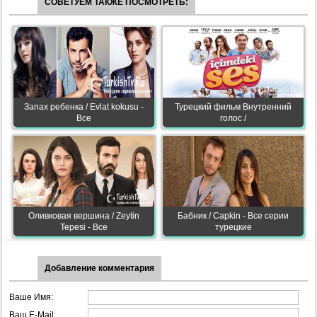
СОВЕТУЕМ ТАКЖЕ ПОСМОТРЕТЬ:
Запах ребенка / Evlat kokusu -
Турецкий фильм Внутренний
Все
голос /
Оливковая вершина / Zeytin
Бабник / Capkin - Все серии
Tepesi - Все
турецкие
Добавление комментария
Ваше Имя:
Ваш E-Mail: