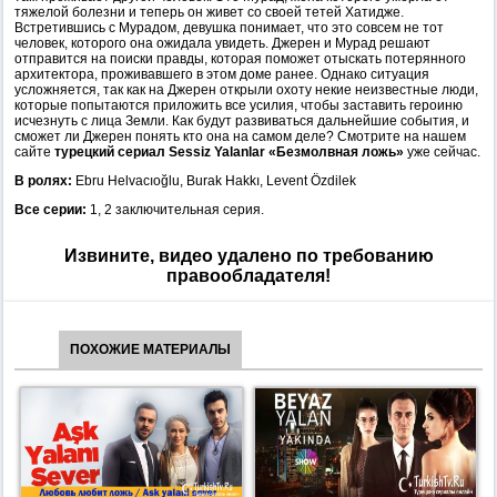
тяжелой болезни и теперь он живет со своей тетей Хатидже.
Встретившись с Мурадом, девушка понимает, что это совсем не тот
человек, которого она ожидала увидеть. Джерен и Мурад решают
отправится на поиски правды, которая поможет отыскать потерянного
архитектора, проживавшего в этом доме ранее. Однако ситуация
усложняется, так как на Джерен открыли охоту некие неизвестные люди,
которые попытаются приложить все усилия, чтобы заставить героиню
исчезнуть с лица Земли. Как будут развиваться дальнейшие события, и
сможет ли Джерен понять кто она на самом деле? Смотрите на нашем
сайте
турецкий сериал Sessiz Yalanlar «Безмолвная ложь»
уже сейчас.
В ролях:
Ebru Helvacıoğlu, Burak Hakkı, Levent Özdilek
Все серии:
1, 2 заключительная серия.
Извините, видео удалено по требованию
правообладателя!
ПОХОЖИЕ МАТЕРИАЛЫ