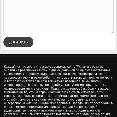
ДОБАВИТЬ
Каждый из нас смотрит русские сериалы, как по TV, так и в режиме
онлайн на различных сайтах. Однако, рано или поздно отечественные
телесериалы попросту надоедают, так как в них демонстрируются
практически одни и те же события, которые, как говорят, гоняют по кругу.
И вот поэтому зрителям хочется чего-то новенькое, пикантного и
интересного. Для это отлично подойдут, как турецкие сериалы, так и
латиноамериканские сериалы. При этом, хотелось бы обратить ваше
внимание на то, что на страницах нашего сайта вы сможете найти
турецкие сериалы в оригинале, что немаловажно. Кроме того, для тех,
кто любит смотреть сериалы онлайн, мы приготовили кое-что
интересное, а именно – индийские сериалы. Правда, эти телесериалы в
больше степени подходят для просмотра для более взрослой
аудитории, так что, если вам нечем занять своих родителей или
родственников – вы смело можете включать эти сериалы, поверьте, им