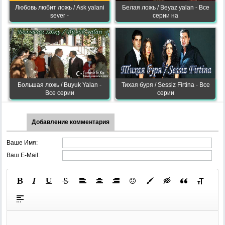
Любовь любит ложь / Ask yalani
Белая ложь / Beyaz yalan - Все
sever -
серии на
Большая ложь / Buyuk Yalan -
Тихая буря / Sessiz Firtina - Все
Все серии
серии
Добавление комментария
Ваше Имя:
Ваш E-Mail: