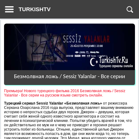
TURKISHTV
Безмолвная ложь / Sessiz Yalanlar - Все серии
Премьера! Нового турецкого фильма 2016 Безмолвная ложь / Sessiz
Yalanlar - Все серии на русском языке смотреть онлайн.
Турецкий сериал Sessiz Yalanlar «Безмолвная ложь»
от режиссера
Серкана Озарслана 2016 года выпуска, представляет вашему вниманию
историю о непростых судьбах двух героев. Джерен – девушка, которая
считает себя женой одного известного архитектора и состоит на
лечении в психиатрической клинике. Попытки убедить врачей в том, что
он действительно ее муж ни к чему не приводят и героиня решает
устроить побег из больницы. Отныне, единственной целью Джерен
является возможность попасть в дом, где они жили когда то, но теперь
там проживает другой человек. Это Мурад, жена которого умерла от