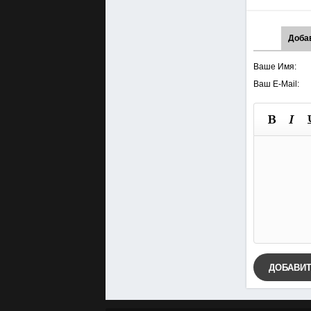
Доба
Ваше Имя:
Ваш E-Mail:
ДОБАВИ