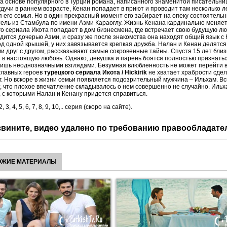
а основе популярного в Турции романа, написанного знаменитой писательн
дучи в раннем возрасте, Кенан попадает в приют и проводит там несколько ле
ся его семья. Но в один прекрасный момент его забирает на опеку состоятель
ль из Стамбула по имени Азми Караоглу. Жизнь Кенана кардинально меняет
го сериала Икота попадает в дом бизнесмена, где встречает свою будущую лю
дится дочерью Азми, и сразу же после знакомства она находят общий язык с
од одной крышей, у них завязывается крепкая дружба. Налан и Кенан делятся
 друг с другом, рассказывают самые сокровенные тайны. Спустя 15 лет бли
в настоящую любовь. Однако, девушка и парень боятся полностью признаться
лишь неоднозначными взглядами. Безумная влюбленность не может перейти 
главных героев
турецкого сериала Икота / Hickirik
не хватает храбрости сде
. Но вскоре в жизни семьи появляется подозрительный мужчина – Ильхам. Вс
 что плохое впечатление складывалось о нем совершенно не случайно. Ильх
 с которыми Налан и Кенану придется справиться.
2, 3, 4, 5, 6, 7, 8, 9, 10,.. серия (скоро на сайте).
вините, видео удалено по требованию правообладате
ОЖИЕ МАТЕРИАЛЫ