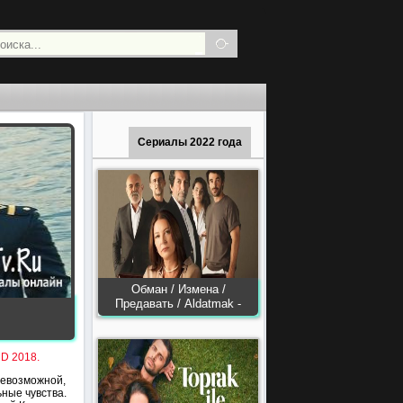
Сериалы 2022 года
Обман / Измена /
Предавать / Aldatmak -
 D 2018.
невозможной,
ьные чувства.