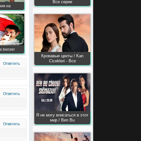
Все серии
ерии на
a benzer
Кровавые цветы / Kan
Сiсekleri - Все
Ответить
Ответить
Я не могу вписаться в этот
мир / Ben Bu
Ответить