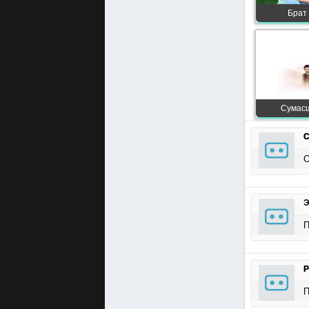
Брат 
Сумасш
С
П
Р
П