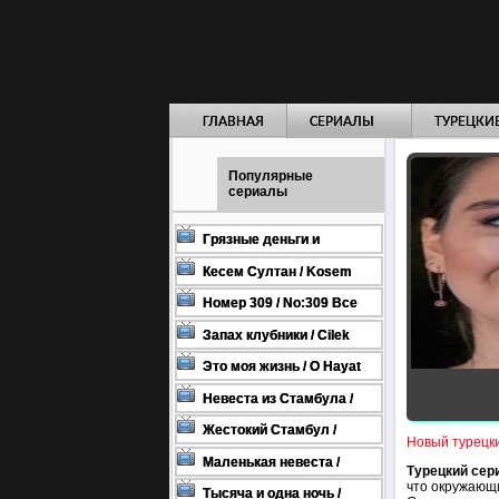
Турецкие сериалы на русском языке смотреть бес
ГЛАВНАЯ
СЕРИАЛЫ
ТУРЕЦКИ
Популярные
сериалы
Грязные деньги и
любовь / Kara Para Ask -
онлайн - Turkish TV
Все серии на русском языке
Кесем Султан / Kosem
смотреть онлайн бесплатно
Sultan - Все серии на
русском языке смотреть
Номер 309 / No:309 Все
онлайн
серии на русском языке
смотреть онлайн
Запах клубники / Cilek
kokusu - Все серии на
русском языке смотреть
Это моя жизнь / O Hayat
онлайн бесплатно
Benim - Все серии на
русском языке смотреть
Невеста из Стамбула /
онлайн бесплатно
Istanbullu Gelin - Все серии
на русском языке смотреть
Жестокий Стамбул /
Новый турецкий
онлайн бесплатно
Zalim Istanbul Все серии
турецкий сериал смотреть
Маленькая невеста /
Турецкий сери
онлайн на русском языке
Kucuk Gelin - Все серии на
что окружающи
русском языке смотреть
Тысяча и одна ночь /