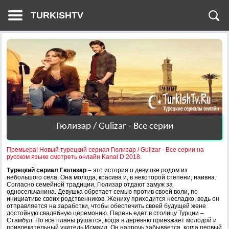
TURKISHTV
Гюлизар / Gulizar - Все серии
Премьера! Новый турецкий сериал Гюлизар / Gulizar - Все серии на
русском языке смотреть онлайн Kanal D 2018.
Турецкий сериал Гюлизар
– это история о девушке родом из
небольшого села. Она молода, красива и, в некоторой степени, наивна.
Согласно семейной традиции, Гюлизар отдают замуж за
односельчанина. Девушка обретает семью против своей воли, по
инициативе своих родственников. Жениху приходится несладко, ведь он
отправляется на заработки, чтобы обеспечить своей будущей жене
достойную свадебную церемонию. Парень едет в столицу Турции –
Стамбул. Но все планы рушатся, когда в деревню приезжает молодой и
привлекательный учитель Исмаил. Он напрочь забывается, когда первый