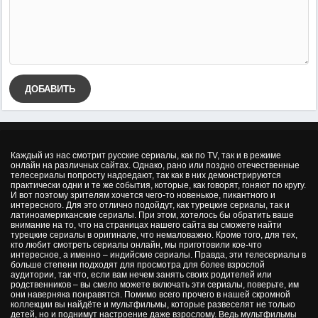
ДОБАВИТЬ
Каждый из нас смотрит русские сериалы, как по TV, так и в режиме
онлайн на различных сайтах. Однако, рано или поздно отечественные
телесериалы попросту надоедают, так как в них демонстрируются
практически одни и те же события, которые, как говорят, гоняют по кругу.
И вот поэтому зрителям хочется чего-то новенькое, пикантного и
интересного. Для это отлично подойдут, как турецкие сериалы, так и
латиноамериканские сериалы. При этом, хотелось бы обратить ваше
внимание на то, что на страницах нашего сайта вы сможете найти
турецкие сериалы в оригинале, что немаловажно. Кроме того, для тех,
кто любит смотреть сериалы онлайн, мы приготовили кое-что
интересное, а именно – индийские сериалы. Правда, эти телесериалы в
больше степени подходят для просмотра для более взрослой
аудитории, так что, если вам нечем занять своих родителей или
родственников – вы смело можете включать эти сериалы, поверьте, им
они наверняка понравятся. Помимо всего прочего в нашей скромной
коллекции вы найдёте и мультфильмы, которые развеселят не только
детей, но и поднимут настроение даже взрослому. Ведь мультфильмы