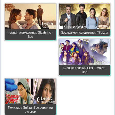
Черная жемчужина / Siyah Inci -
Звезды-мои свидетели / Yildizlar
Все
Кислые яблоки / Eksi Elmalar -
Все
Гюлизар / Gulizar Все серии на
русском