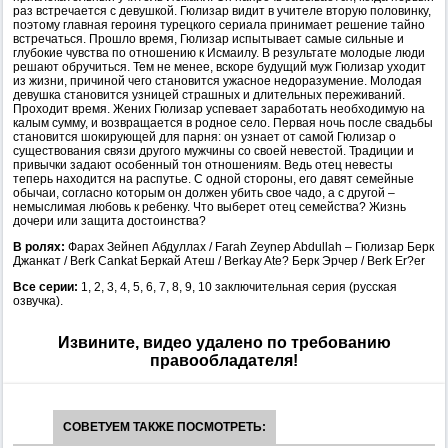
раз встречается с девушкой. Гюлизар видит в учителе вторую половинку,
поэтому главная героиня турецкого сериала принимает решение тайно
встречаться. Прошло время, Гюлизар испытывает самые сильные и
глубокие чувства по отношению к Исмаилу. В результате молодые люди
решают обручиться. Тем не менее, вскоре будущий муж Гюлизар уходит
из жизни, причиной чего становится ужасное недоразумение. Молодая
девушка становится узницей страшных и длительных переживаний.
Проходит время. Жених Гюлизар успевает заработать необходимую на
калым сумму, и возвращается в родное село. Первая ночь после свадьбы
становится шокирующей для парня: он узнает от самой Гюлизар о
существования связи другого мужчины со своей невестой. Традиции и
привычки задают особенный тон отношениям. Ведь отец невесты
теперь находится на распутье. С одной стороны, его давят семейные
обычаи, согласно которым он должен убить свое чадо, а с другой –
немыслимая любовь к ребенку. Что выберет отец семейства? Жизнь
дочери или защита достоинства?
В ролях:
Фарах Зейнеп Абдуллах / Farah Zeynep Abdullah – Гюлизар Берк
Джанкат / Berk Cankat Беркай Атеш / Berkay Ate? Берк Эрчер / Berk Er?er
Все серии:
1, 2, 3, 4, 5, 6, 7, 8, 9, 10 заключительная серия (русская
озвучка).
Извините, видео удалено по требованию
правообладателя!
СОВЕТУЕМ ТАКЖЕ ПОСМОТРЕТЬ: