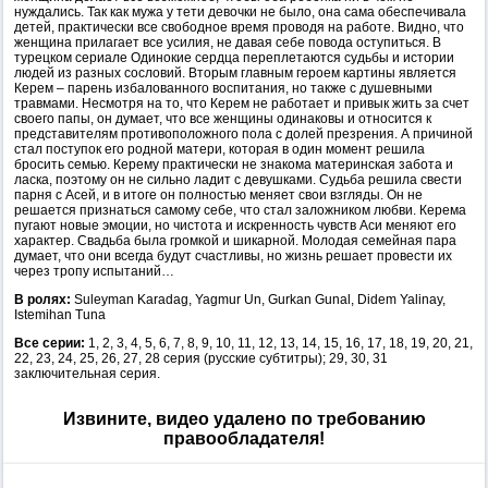
нуждались. Так как мужа у тети девочки не было, она сама обеспечивала
детей, практически все свободное время проводя на работе. Видно, что
женщина прилагает все усилия, не давая себе повода оступиться. В
турецком сериале Одинокие сердца переплетаются судьбы и истории
людей из разных сословий. Вторым главным героем картины является
Керем – парень избалованного воспитания, но также с душевными
травмами. Несмотря на то, что Керем не работает и привык жить за счет
своего папы, он думает, что все женщины одинаковы и относится к
представителям противоположного пола с долей презрения. А причиной
стал поступок его родной матери, которая в один момент решила
бросить семью. Керему практически не знакома материнская забота и
ласка, поэтому он не сильно ладит с девушками. Судьба решила свести
парня с Асей, и в итоге он полностью меняет свои взгляды. Он не
решается признаться самому себе, что стал заложником любви. Керема
пугают новые эмоции, но чистота и искренность чувств Аси меняют его
характер. Свадьба была громкой и шикарной. Молодая семейная пара
думает, что они всегда будут счастливы, но жизнь решает провести их
через тропу испытаний…
В ролях:
Suleyman Karadag, Yagmur Un, Gurkan Gunal, Didem Yalinay,
Istemihan Tuna
Все серии:
1, 2, 3, 4, 5, 6, 7, 8, 9, 10, 11, 12, 13, 14, 15, 16, 17, 18, 19, 20, 21,
22, 23, 24, 25, 26, 27, 28 серия (русские субтитры); 29, 30, 31
заключительная серия.
Извините, видео удалено по требованию
правообладателя!