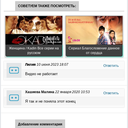
СОВЕТУЕМ ТАКЖЕ ПОСМОТРЕТЬ:
Женщина / Kadin Все серии на
Сериал Благословение данное
русском
от сердца
Лилия
10 июня 2023 18:07
Ответить
Видео не работает
Хашиева Малина
22 января 2020 10:53
Ответить
Я так и не поняла этот конец
Добавление комментария