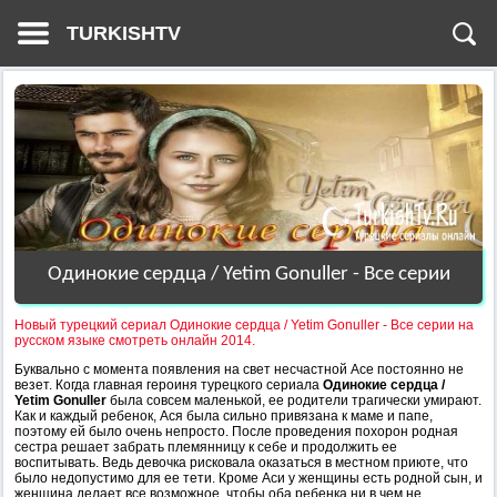
TURKISHTV
Одинокие сердца / Yetim Gonuller - Все серии
Новый турецкий сериал Одинокие сердца / Yetim Gonuller - Все серии на
русском языке смотреть онлайн 2014.
Буквально с момента появления на свет несчастной Асе постоянно не
везет. Когда главная героиня турецкого сериала
Одинокие сердца /
Yetim Gonuller
была совсем маленькой, ее родители трагически умирают.
Как и каждый ребенок, Ася была сильно привязана к маме и папе,
поэтому ей было очень непросто. После проведения похорон родная
сестра решает забрать племянницу к себе и продолжить ее
воспитывать. Ведь девочка рисковала оказаться в местном приюте, что
было недопустимо для ее тети. Кроме Аси у женщины есть родной сын, и
женщина делает все возможное, чтобы оба ребенка ни в чем не