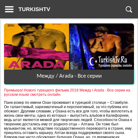
TURKISHTV
Между / Arada - Все серии
Премьера! Нового турецкого фильма 2018 Между / Arada - Все серии на
русском языке смотреть онлайн.
Панк-рокер по имени Озан проживает в турецкой столице – Стамбуле.
Он талантливый, харизматичный и перспективный, за что публика его
обожает. Другими словами, у Озана есть все для того, чтобы воплотить в
жизнь свои мечты, одна из которых – выпустить альбом в Калифорнии,
ведь штат является меккой для творческих людей. Способности Озана к
творению достались ему от родного отца – Алтана. Он тоже был
музыкантом, но, вследствие государственного переворота в стране, ему
пришлось оставить карьеру. Алтан всегда поддерживал своего сына.
Вдвоем они часто обсуждают будущее Озана, но, со временем их