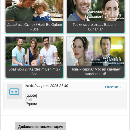
Давай же, Сынок / Hadi Be Oglum
Грехи моего отца / Babanim
- Все
Gunahlari
Брат мой 2 / Kardesim Benim 2 -
Новый сериал Что ни сделает
Все
влюбленный
heda
9 апреля 2026 21:40
Ответить
[quote]
/left
[/quote
Добавление комментария