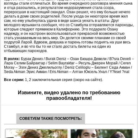
взгляды стали отличаться. Во время очередного разговора мнения сына
и отца разошлись, и результатом недоразумения стала ссора,
переросшая в настоящий скандал. Озан решил, что ему больше нечего
делать в доме своих родителей. После ухода он некоторое время жил
сам, но ему улыбнулась удача в виде шанса уехать в штаты. Друг
молодого музыканта сообщил, что со Стамбула отправляются пароходы,
которые следуют прямиком в Калифорнию. Это подарило Озану
надежду, и он настроен воспользоваться прекрасной возможностью
стать узнаваемым на весь мир. Он делится своими планами со своей
подругой Ларой. Вдвоем, девушка и парень готовы поднять на уши весь
Стамбул, и во что бы то ни стало достать билеты на один из
отбывающих пароходов.
В ролях:
Бурак Дениз / Burak Deniz – Озан Бюшра Девели / B?sra Develi –
Лара Селим Байрактар / Selim Bayraktar – Ресуль Джерен Морай / Ceren
Moray – Эзги Дениз Джелильоглу / Deniz Celiloglu – Бюлент Седа Акман /
Seda Akman Эрис Акман / Eris Akman – Алтан Юксель Унал / Y?ksel ?nal
Все серии:
1, 2 заключительная серия (скоро на сайте).
Извините, видео удалено по требованию
правообладателя!
СОВЕТУЕМ ТАКЖЕ ПОСМОТРЕТЬ: