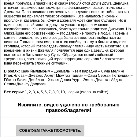
время прогулки, и практически сразу влюбляются друг в друга. Девушка
отвечает взаимностью несмотря на финансовую несостоятельность
Джемаля. Пара начинает встречаться, но делает они это тайно, так как
общество не приемлет таких отношений. Все началось с ночных
прогулок и, казалось бы, Суну и Джемаля ждет светлое будущее. Но в
один прекрасный момент девушка узнает о прошлом своего
возлюбленного. Как оказалось, бедствуют только родители Джемаля. Но
ближайшие его родственники – это далеко не простые люди. Парень и
сам не понимал, что у него всегда была возможность выбраться из
нищеты. Только перед смертью отец сообщает ему о богатом дяде из
столицы, который готов отдать своему племянницу часть нажитого. Со
временем, в жизни Джемаля появляется еще одна девушка, которая
пытается отбить жениха у Суны. Образуется некий любовный
треугольник, заставляющий героев турецкого сериала Человеческая
вина переживать сложные ситуации.
В ролях:
Каан Йылдырым – Джемаль Гизем Караджа – Суна Мелике
Ипек Ялова – Джевхер Ахмет Мюмтаз Тайлан – Сами Серкай Тютюнджи –
Гёкхан Лачин Джейлан – Хюлья Дениз Угур – Эмель Джанкат Айдос –
Селим Джансу Дагделен
Все серии:
1, 2, 3, 4, 5, 6, 7, 8, 9, 10,.. серия (скоро на сайте).
Извините, видео удалено по требованию
правообладателя!
СОВЕТУЕМ ТАКЖЕ ПОСМОТРЕТЬ: