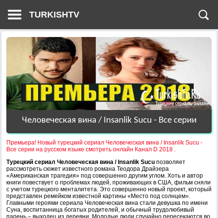
TURKISHTV
Человеческая вина / Insanlik Sucu - Все серии
Премьера! Новый турецкий сериал Человеческая вина / Insanlik Sucu -
Все серии на русском языке смотреть онлайн Канал D 2018 .
Турецкий сериал Человеческая вина / Insanlik Sucu
позволяет
рассмотреть сюжет известного романа Теодора Драйзера
«Американская трагедия» под совершенно другим углом. Хоть и автор
книги повествует о проблемах людей, проживающих в США, фильм сняли
с учетом турецкого менталитета. Это совершенно новый проект, который
представлен ремейком известной картины «Место под солнцем».
Главными героями сериала Человеческая вина стали девушка по имени
Суна, воспитанница богатых родителей, и обычный трудолюбивый
парень – выходец из деревни. Молодые люди случайно пересекаются во