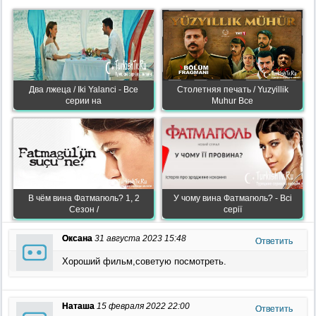
Два лжеца / Iki Yalanci - Все
Столетняя печать / Yuzyillik
серии на
Muhur Все
В чём вина Фатмагюль? 1, 2
У чому вина Фатмагюль? - Всі
Сезон /
серії
Оксана
31 августа 2023 15:48
Ответить
Хороший фильм,советую посмотреть.
Наташа
15 февраля 2022 22:00
Ответить