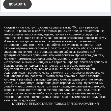
ДОБАВИТЬ
Каждый из нас смотрит русские сериалы, как по TV, так и в режиме
онлайн на различных сайтах. Однако, рано или поздно отечественные
телесериалы попросту надоедают, так как в них демонстрируются
практически одни и те же события, которые, как говорят, гоняют по кругу.
И вот поэтому зрителям хочется чего-то новенькое, пикантного и
интересного. Для это отлично подойдут, как турецкие сериалы, так и
латиноамериканские сериалы. При этом, хотелось бы обратить ваше
внимание на то, что на страницах нашего сайта вы сможете найти
турецкие сериалы в оригинале, что немаловажно. Кроме того, для тех,
кто любит смотреть сериалы онлайн, мы приготовили кое-что
интересное, а именно – индийские сериалы. Правда, эти телесериалы в
больше степени подходят для просмотра для более взрослой
аудитории, так что, если вам нечем занять своих родителей или
родственников – вы смело можете включать эти сериалы, поверьте, им
они наверняка понравятся. Помимо всего прочего в нашей скромной
коллекции вы найдёте и мультфильмы, которые развеселят не только
детей, но и поднимут настроение даже взрослому. Ведь мультфильмы
онлайн – это огромное море позитива и заряд положительных эмоций,
которых так не хватает после очередного рабочего дня, ведь так? В
любом случае, если вы любите смотреть сериалы онлайн, не важно,
русские, турецкие, латиноамериканские, бразильские или же, индийские
– вы попали куда нужно!
МАТЕРИАЛ ПРЕДОСТАВЛЕН ТОЛЬКО ДЛЯ ОЗНАКОМЛЕНИЯ