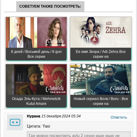
СОВЕТУЕМ ТАКЖЕ ПОСМОТРЕТЬ:
8 дней / Восьмой день / 8 gun
Ее имя Зехра / Adi Zehra Все
Все серии
серии на
Осада Эль-Кута / Mehmetcik
Новый сериал Волк / Boru - Все
Kutul Amare
серии на
Нурана
15 декабря 2024 05:34
Ответить
Цитата: Yasi
Где можно посмотреть avlu 2 сезон ищю ищю не