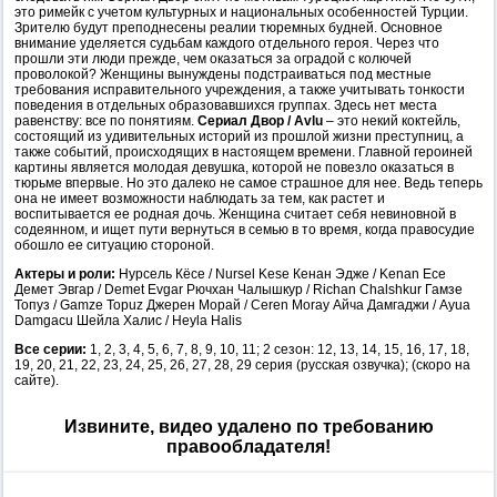
это римейк с учетом культурных и национальных особенностей Турции.
Зрителю будут преподнесены реалии тюремных будней. Основное
внимание уделяется судьбам каждого отдельного героя. Через что
прошли эти люди прежде, чем оказаться за оградой с колючей
проволокой? Женщины вынуждены подстраиваться под местные
требования исправительного учреждения, а также учитывать тонкости
поведения в отдельных образовавшихся группах. Здесь нет места
равенству: все по понятиям.
Сериал Двор / Avlu
– это некий коктейль,
состоящий из удивительных историй из прошлой жизни преступниц, а
также событий, происходящих в настоящем времени. Главной героиней
картины является молодая девушка, которой не повезло оказаться в
тюрьме впервые. Но это далеко не самое страшное для нее. Ведь теперь
она не имеет возможности наблюдать за тем, как растет и
воспитывается ее родная дочь. Женщина считает себя невиновной в
содеянном, и ищет пути вернуться в семью в то время, когда правосудие
обошло ее ситуацию стороной.
Актеры и роли:
Нурсель Кёсе / Nursel Kese Кенан Эдже / Kenan Ece
Демет Эвгар / Demet Evgar Рючхан Чалышкур / Richan Chalshkur Гамзе
Топуз / Gamze Topuz Джерен Морай / Ceren Moray Айча Дамгаджи / Ayua
Damgacu Шейла Халис / Heyla Halis
Все серии:
1, 2, 3, 4, 5, 6, 7, 8, 9, 10, 11; 2 сезон: 12, 13, 14, 15, 16, 17, 18,
19, 20, 21, 22, 23, 24, 25, 26, 27, 28, 29 серия (русская озвучка); (скоро на
сайте).
Извините, видео удалено по требованию
правообладателя!