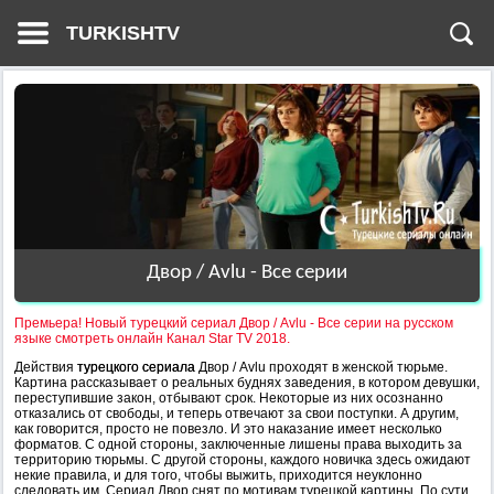
TURKISHTV
Двор / Avlu - Все серии
Премьера! Новый турецкий сериал Двор / Avlu - Все серии на русском
языке смотреть онлайн Канал Star TV 2018.
Действия
турецкого сериала
Двор / Avlu проходят в женской тюрьме.
Картина рассказывает о реальных буднях заведения, в котором девушки,
переступившие закон, отбывают срок. Некоторые из них осознанно
отказались от свободы, и теперь отвечают за свои поступки. А другим,
как говорится, просто не повезло. И это наказание имеет несколько
форматов. С одной стороны, заключенные лишены права выходить за
территорию тюрьмы. С другой стороны, каждого новичка здесь ожидают
некие правила, и для того, чтобы выжить, приходится неуклонно
следовать им. Сериал Двор снят по мотивам турецкой картины. По сути,