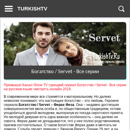
TURKISHTV
Богатство / Servet - Все серии
Премьера! Канал Show TV турецкий сериал Богатство / Servet - Все серии
на русском языке смотреть онлайн 2018.
В современном мире все стремятся к материальному. Но далеко
немногие понимают, что настоящее богатство – это любовь. Героиня
сериала
Богатство / Servet – Ферах Феза
. Она – недавно достигшая
совершеннолетия мила особа и, по общественным традициям, готова
уподобиться другой молодежи, выпорхнув из гнезда сиротского приюта.
Но молодой девушки есть одна важная особенность – она далеко не
сирота. Ферах даже не догадывается, что у нее полно родственников,
причем состоятельных. О таком богатстве Ферах даже и мечтать не
думала. Судьба сводит девушку с Джаном Йигиту. Парню 29 лет, и он