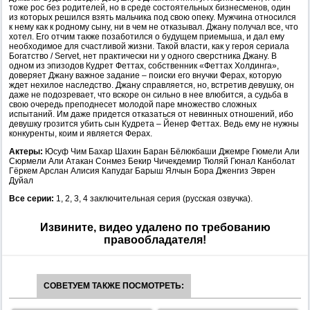
тоже рос без родителей, но в среде состоятельных бизнесменов, один
из которых решился взять мальчика под свою опеку. Мужчина относился
к нему как к родному сыну, ни в чем не отказывал. Джану получал все, что
хотел. Его отчим также позаботился о будущем приемыша, и дал ему
необходимое для счастливой жизни. Такой власти, как у героя сериала
Богатство / Servet, нет практически ни у одного сверстника Джану. В
одном из эпизодов Кудрет Феттах, собственник «Феттах Холдинга»,
доверяет Джану важное задание – поиски его внучки Ферах, которую
ждет нехилое наследство. Джану справляется, но, встретив девушку, он
даже не подозревает, что вскоре он сильно в нее влюбится, а судьба в
свою очередь преподнесет молодой паре множество сложных
испытаний. Им даже придется отказаться от невинных отношений, ибо
девушку грозится убить сын Кудрета – Йенер Феттах. Ведь ему не нужны
конкуренты, коим и является Ферах.
Актеры:
Юсуф Чим Бахар Шахин Баран Бёлюкбаши Джемре Гюмели Али
Сюрмели Али Атакан Сонмез Бекир Чичекдемир Тюляй Гюнал Канболат
Гёркем Арслан Алисия Капудаг Барыш Ялчын Бора Дженгиз Эврен
Дуйал
Все серии:
1, 2, 3, 4 заключительная серия (русская озвучка).
Извините, видео удалено по требованию
правообладателя!
СОВЕТУЕМ ТАКЖЕ ПОСМОТРЕТЬ: