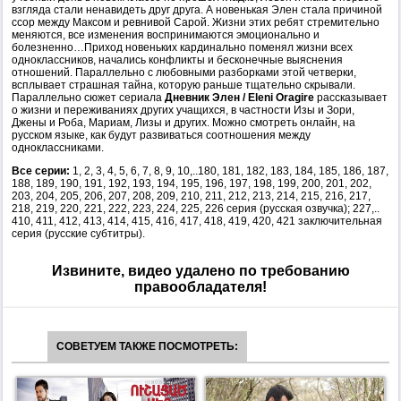
взгляда стали ненавидеть друг друга. А новенькая Элен стала причиной
ссор между Максом и ревнивой Сарой. Жизни этих ребят стремительно
меняются, все изменения воспринимаются эмоционально и
болезненно…Приход новеньких кардинально поменял жизни всех
одноклассников, начались конфликты и бесконечные выяснения
отношений. Параллельно с любовными разборками этой четверки,
всплывает страшная тайна, которую раньше тщательно скрывали.
Параллельно сюжет сериала
Дневник Элен / Eleni Oragire
рассказывает
о жизни и переживаниях других учащихся, в частности Изы и Зори,
Джены и Роба, Мариам, Лизы и других. Можно смотреть онлайн, на
русском языке, как будут развиваться соотношения между
одноклассниками.
Все серии:
1, 2, 3, 4, 5, 6, 7, 8, 9, 10,..180, 181, 182, 183, 184, 185, 186, 187,
188, 189, 190, 191, 192, 193, 194, 195, 196, 197, 198, 199, 200, 201, 202,
203, 204, 205, 206, 207, 208, 209, 210, 211, 212, 213, 214, 215, 216, 217,
218, 219, 220, 221, 222, 223, 224, 225, 226 серия (русская озвучка); 227,..
410, 411, 412, 413, 414, 415, 416, 417, 418, 419, 420, 421 заключительная
серия (русские субтитры).
Извините, видео удалено по требованию
правообладателя!
СОВЕТУЕМ ТАКЖЕ ПОСМОТРЕТЬ: