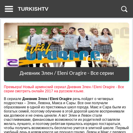
TURKISHTV
Дневник Элен / Eleni Oragire - Все серии
Премьера! Новый армянский сериал Дневник Элен / Eleni Oragire - Все
серии смотреть онлайн 2017 на русском языке.
В сериале
Дневник Элен / Eleni Oragire
речь пойдет о четверых
подростках – Элен, Левона, Макса и Сары. Все они получали
образование в одной из престижных школ города. Макс и Сара были из
богатых семей, поэтому обучение в этой дорогой школе воспринимали
как должное и не очень ценили. А вот Элен и Левон стали
счастливчиками, финансовые возможности их родителей оставляли
желать лучшего, и поэтому ребятам пришлось изрядно постараться,
чтобы получить возможность бесплатно учится в элитной школе. Первый
учебный день в новом классе не прошел гладко, Левон и Макс с первого