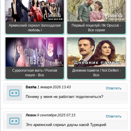
Армянский сериал Запоздалая
Первый поцелуй / Ilk Opucuk -
любовь /
Все серии
Суррогатная мать / Poxnak
Дневник памяти / Not Defteri -
mayre - Все
Все
Dasha
1 января 2026 13:43
Ответить
Почему у меня не работает подключиться?
Левон
9 сентября 2025 07:15
Ответить
Это армянский сериал дауны какой Турецкий