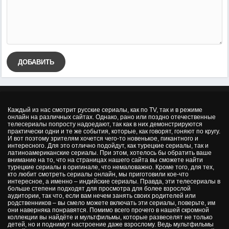
ДОБАВИТЬ
Каждый из нас смотрит русские сериалы, как по TV, так и в режиме
онлайн на различных сайтах. Однако, рано или поздно отечественные
телесериалы попросту надоедают, так как в них демонстрируются
практически одни и те же события, которые, как говорят, гоняют по кругу.
И вот поэтому зрителям хочется чего-то новенькое, пикантного и
интересного. Для это отлично подойдут, как турецкие сериалы, так и
латиноамериканские сериалы. При этом, хотелось бы обратить ваше
внимание на то, что на страницах нашего сайта вы сможете найти
турецкие сериалы в оригинале, что немаловажно. Кроме того, для тех,
кто любит смотреть сериалы онлайн, мы приготовили кое-что
интересное, а именно – индийские сериалы. Правда, эти телесериалы в
больше степени подходят для просмотра для более взрослой
аудитории, так что, если вам нечем занять своих родителей или
родственников – вы смело можете включать эти сериалы, поверьте, им
они наверняка понравятся. Помимо всего прочего в нашей скромной
коллекции вы найдёте и мультфильмы, которые развеселят не только
детей, но и поднимут настроение даже взрослому. Ведь мультфильмы