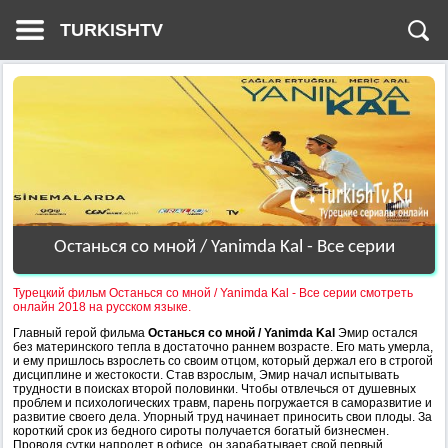
TURKISHTV
Останься со мной / Yanimda Kal - Все серии
Турецкий фильм Останься со мной / Yanimda Kal - Все серии смотреть
онлайн 2018 на русском языке.
Главный герой фильма
Останься со мной / Yanimda Kal
Эмир остался
без материнского тепла в достаточно раннем возрасте. Его мать умерла,
и ему пришлось взрослеть со своим отцом, который держал его в строгой
дисциплине и жестокости. Став взрослым, Эмир начал испытывать
трудности в поисках второй половинки. Чтобы отвлечься от душевных
проблем и психологических травм, парень погружается в саморазвитие и
развитие своего дела. Упорный труд начинает приносить свои плоды. За
короткий срок из бедного сироты получается богатый бизнесмен.
Проводя сутки напролет в офисе, он зарабатывает свой первый