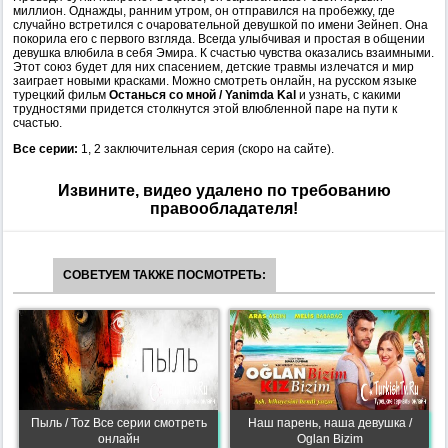
миллион. Однажды, ранним утром, он отправился на пробежку, где
случайно встретился с очаровательной девушкой по имени Зейнеп. Она
покорила его с первого взгляда. Всегда улыбчивая и простая в общении
девушка влюбила в себя Эмира. К счастью чувства оказались взаимными.
Этот союз будет для них спасением, детские травмы излечатся и мир
заиграет новыми красками. Можно смотреть онлайн, на русском языке
турецкий фильм
Останься со мной / Yanimda Kal
и узнать, с какими
трудностями придется столкнутся этой влюбленной паре на пути к
счастью.
Все серии:
1, 2 заключительная серия (скоро на сайте).
Извините, видео удалено по требованию
правообладателя!
СОВЕТУЕМ ТАКЖЕ ПОСМОТРЕТЬ:
Пыль / Toz Все серии смотреть
Наш парень, наша девушка /
онлайн
Oglan Bizim