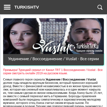
TURKISHTV
Уединение / Воссоединение / Vuslat - Все серии
Премьера! Турецкий сериал от Канал TRT 1 Воссоединение / Vuslat - Все
серии смотреть онлайн 2019 на русском языке.
Семья главного героя сериала
Уединение / Воссоединение / Vuslat
долгие годы владела крупным бизнесом, который приносил хороший
доход. Вместе с финансовой независимостью в их жизни пришло много
лжи, которая как снежный ком накапливалась и в один момент накрыла
их, тем самым сделав их жизни невыносимыми. Когда Азизу было 15 лет,
он вместе с семьей переехал жить в Германию. Борозды правления
компанией были переданы симпатичному и харизматичному молодому
мужчине, которого отец Азиза считал своим вторым сыном. По
возвращению в родную Турцию уже повзрослевший парень знакомится с