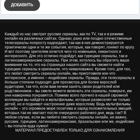
ДОБАВИТЬ
Каждый из нас смотрит русские сериалы, как по TV, так и в режиме
онлайн на различных сайтах. Однако, рано или поздно отечественные
телесериалы попросту надоедают, так как в них демонстрируются
практически одни и те же события, которые, как говорят, гоняют по кругу.
И вот поэтому зрителям хочется чего-то новенькое, пикантного и
интересного. Для это отлично подойдут, как турецкие сериалы, так и
латиноамериканские сериалы. При этом, хотелось бы обратить ваше
внимание на то, что на страницах нашего сайта вы сможете найти
турецкие сериалы в оригинале, что немаловажно. Кроме того, для тех,
кто любит смотреть сериалы онлайн, мы приготовили кое-что
интересное, а именно – индийские сериалы. Правда, эти телесериалы в
больше степени подходят для просмотра для более взрослой
аудитории, так что, если вам нечем занять своих родителей или
родственников – вы смело можете включать эти сериалы, поверьте, им
они наверняка понравятся. Помимо всего прочего в нашей скромной
коллекции вы найдёте и мультфильмы, которые развеселят не только
детей, но и поднимут настроение даже взрослому. Ведь мультфильмы
онлайн – это огромное море позитива и заряд положительных эмоций,
которых так не хватает после очередного рабочего дня, ведь так? В
любом случае, если вы любите смотреть сериалы онлайн, не важно,
русские, турецкие, латиноамериканские, бразильские или же, индийские
– вы попали куда нужно!
МАТЕРИАЛ ПРЕДОСТАВЛЕН ТОЛЬКО ДЛЯ ОЗНАКОМЛЕНИЯ