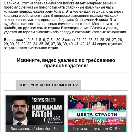
Салихом. Этот человек занимался поисками антикварных вещей и
поэтому с легкостью помог отыскать старинные фамильные часы,
которые принадлежали роду Азиза. Эта маленькая вещица, оказалось,
хранила в себе много тайн. В процессе выяснения правды молодой
человек знакомится с прекрасной девушкой по имени Фаридэ. Эта
судьбоносная встреча навсегда изменила их жизни. Можно смотреть
онлайн, на русском языке сериал
Воссоединение / Vuslat
и узнать,
удастся ли героям выяснить всю правду и сохранить теплые отношения.
Все серии:
1, 2, 3, 4, 5, 6, 7, 8... 20; 2 сезон: 21, 22, 23, 24, 25, 26, 27, 28,
29, 30, 31, 32, 33, 34, 35, 36, 37, 38, 39, 40, 41, 42, 43, 44 серия (русская
озвучка); заключительная серия.
Извините, видео удалено по требованию
правообладателя!
СОВЕТУЕМ ТАКЖЕ ПОСМОТРЕТЬ:
Безымянные / Isimsizler - Все
Цвета страсти канал Ю - Все