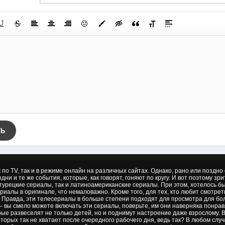
ТЬ
к по TV, так и в режиме онлайн на различных сайтах. Однако, рано или позд
дни и те же события, которые, как говорят, гоняют по кругу. И вот поэтому зр
 турецкие сериалы, так и латиноамериканские сериалы. При этом, хотелось б
риалы в оригинале, что немаловажно. Кроме того, для тех, кто любит смотре
 Правда, эти телесериалы в больше степени подходят для просмотра для бол
– вы смело можете включать эти сериалы, поверьте, им они наверняка понрав
ые развеселят не только детей, но и поднимут настроение даже взрослому.
торых так не хватает после очередного рабочего дня, ведь так? В любом слу