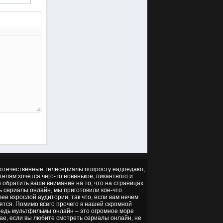
но отечественные телесериалы попросту надоедают,
ителям хочется чего-то новенькое, пикантного и
ы обратить ваше внимание на то, что на страницах
ть сериалы онлайн, мы приготовили кое-что
ее взрослой аудитории, так что, если вам нечем
ятся. Помимо всего прочего в нашей скромной
 Ведь мультфильмы онлайн – это огромное море
чае, если вы любите смотреть сериалы онлайн, не