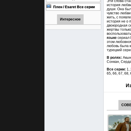
Эти слова ста
онлайн бесплатно
1001 (Турецкий сериал Все
история любви
серии) 1-90 серия
Плен / Esaret Все серии
души. Она был
турецкий сериал смотреть
чувство любви
онлайн на русском языке
жить, с появл
Интересное
история не о 
двоюродная се
жертвы только
воспользовать
языке
сериал
этом любовном
любовь была 
турецкий сери
В ролях:
Акын
Сонкан, Серд
Все серии:
1, 
65, 66, 67, 68
Из
СОВЕ