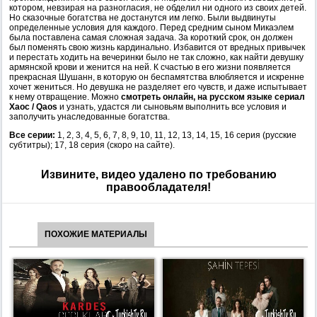
котором, невзирая на разногласия, не обделил ни одного из своих детей.
Но сказочные богатства не достанутся им легко. Были выдвинуты
определенные условия для каждого. Перед средним сыном Микаэлем
была поставлена самая сложная задача. За короткий срок, он должен
был поменять свою жизнь кардинально. Избавится от вредных привычек
и перестать ходить на вечеринки было не так сложно, как найти девушку
армянской крови и женится на ней. К счастью в его жизни появляется
прекрасная Шушанн, в которую он беспамятства влюбляется и искренне
хочет жениться. Но девушка не разделяет его чувств, и даже испытывает
к нему отвращение. Можно
смотреть онлайн, на русском языке сериал
Хаос / Qaos
и узнать, удастся ли сыновьям выполнить все условия и
заполучить унаследованные богатства.
Все серии:
1, 2, 3, 4, 5, 6, 7, 8, 9, 10, 11, 12, 13, 14, 15, 16 серия (русские
субтитры); 17, 18 серия (скоро на сайте).
Извините, видео удалено по требованию
правообладателя!
ПОХОЖИЕ МАТЕРИАЛЫ