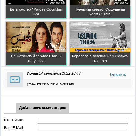
Дети сестер / Kardes Cocuklari
Турецкий сериал Соколиный
Все
холм / Sahin
Пакистанский сериал Связь /
Королева с завещанием / Ktakov
Thays Все
Taguhin
Ирина
14 сентября 2022 18:47
Ответить
ужас нечего не открывает
Добавление комментария
Ваше Имя:
Ваш E-Mail: