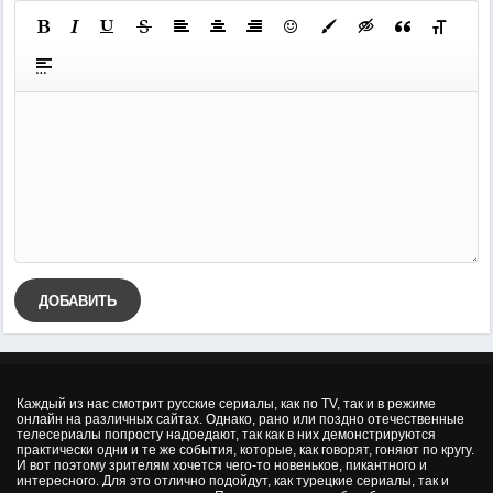
ДОБАВИТЬ
Каждый из нас смотрит русские сериалы, как по TV, так и в режиме
онлайн на различных сайтах. Однако, рано или поздно отечественные
телесериалы попросту надоедают, так как в них демонстрируются
практически одни и те же события, которые, как говорят, гоняют по кругу.
И вот поэтому зрителям хочется чего-то новенькое, пикантного и
интересного. Для это отлично подойдут, как турецкие сериалы, так и