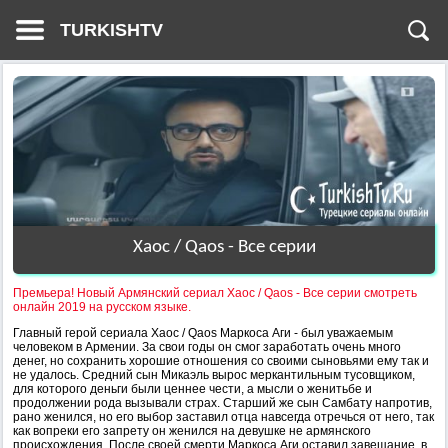
TURKISHTV
Хаос / Qaos - Все серии
Премьера! Новый Армянский сериал Хаос / Qaos - Все серии смотреть
онлайн 2019 на русском языке.
Главный герой сериала Хаос / Qaos Маркоса Аги - был уважаемым
человеком в Армении. За свои годы он смог заработать очень много
денег, но сохранить хорошие отношения со своими сыновьями ему так и
не удалось. Средний сын Микаэль вырос меркантильным тусовщиком,
для которого деньги были ценнее чести, а мысли о женитьбе и
продолжении рода вызывали страх. Старший же сын Самбату напротив,
рано женился, но его выбор заставил отца навсегда отречься от него, так
как вопреки его запрету он женился на девушке не армянского
происхождения. После своей смерти Маркоса Аги оставил завещание, в