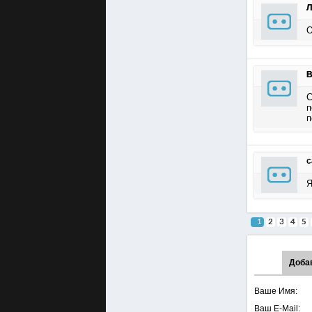
Л
О
B
С
п
п
с
Я
1
2
3
4
5
Доба
Ваше Имя:
Ваш E-Mail: