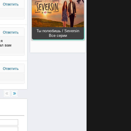
Ответить
Ты полюбишь / Seversin
Ответить
Все серии
 я
ал вам
Ответить