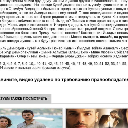
клятву вечной любви друг другу. Их семьи давно дружат и благословляют пару
достного праздника. Но прежде Кузей должен окончить учебу в университет
дет в Стамбул. Водоворот большого города отрывает Кузея и уносит в новую 
обещания, вовсе не Йылдыз станет ему женой. Такого неожиданного и недос
огут простить в поселке. И даже родная семья отвернулась от Кузея. Как пере
 безумно любимого жениха юной Йылдыз? Погасла самая яркая звезда в жиз
дце. Жизнь идет и все меняется. И через двадцать лет Кузей, некогда успешн
 теперь брошенный женой банкрот, возвращается в родной поселок. С ним тр
ственное его богатство. Примут ли его в поселке? Как встретит Йылдыз ненав
ха? Какие еще испытания ожидают героев. Можно
смотреть онлайн, на русс
ная звезда
и узнать, как будут развиваться их отношения после стольких лет
иль Демирджи - Кузей Аслыхан Гюнер Кылыч - Йылдыз Тойган Аваноглу - Се
мбе Угур Демирпехливан - Эмине Аслыхан Капаншахин - Мине Хюсейн Сойсал
Караман - Омер Гизем Гюнеш - Фериде Бурак Джан - Пойраз Ясемин Хадивен
2, 3, 4, 5, 6, 7, 8, 9, 10,.. 40, 41, 42, 43, 44, 45, 46, 47, 48, 49, 50, 51, 52, 53, 54, 55,
, 64 заключительная серия (русская озвучка).
вините, видео удалено по требованию правообладате
ТУЕМ ТАКЖЕ ПОСМОТРЕТЬ: