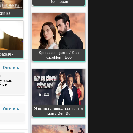
Все серии
ерии на
Кровавые цветы / Kan
графия -
Сiсekleri - Все
Ответить
я
гу ужас
ль в
Я не могу вписаться в этот
Ответить
мир / Ben Bu