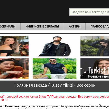
платно
Е СЕРИАЛЫ
ИНДИЙСКИЕ СЕРИАЛЫ
АКТЕРЫ
ПРАВООБЛА
Полярная звезда / Kuzey Yildizi - Все серии
ый турецкий сериал Канал Show TV Полярная звезда - Все серии смотреть о
 2019.
иал Полярная звезда
расскажет историю о безумно влюбленной паре Йылдыз