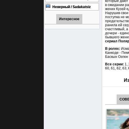
которые дают 
турецкий сериал смотреть
в ожидании ра
онлайн на русском языке
Неверный / Sadakatsiz
жених Кузей е
Все серии турецкий сериал
Нарушив свои 
смотреть онлайн на
поступка не м
русском языке
Интересное
предательство
ранила ей сер
счастливый, а
дочери - един
бывшего жени
сериал Поляр
В ролях:
Исма
Канкоде - Пе
Баскын Озгюн 
Все серии:
1, 
60, 61, 62, 63
Из
СОВЕ