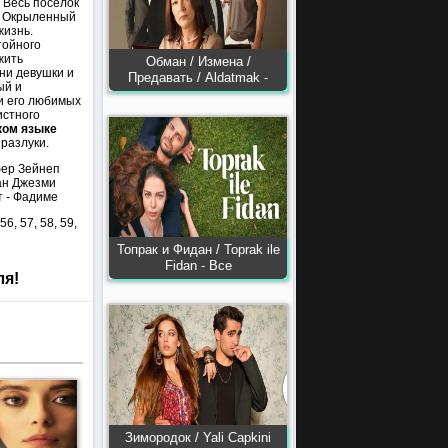
. Весь поселок
е. Окрыленный
жизнь.
тойного
жить
Обман / Измена /
ни девушки и
Предавать / Aldatmak -
ый и
и его любимых
истного
ком языке
 разлуки.
фер Зейнеп
ан Джезми
т - Фадиме
 56, 57, 58, 59,
Топрак и Фидан / Toprak ile
Fidan - Все
ля!
Зимородок / Yali Capkini