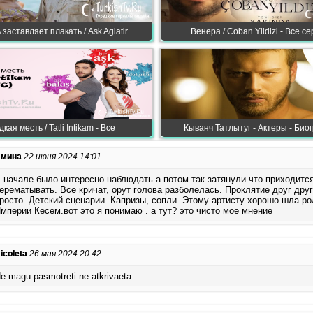
заставляет плакать / Ask Aglatir
Венера / Coban Yildizi - Все с
кая месть / Tatli Intikam - Все
Кыванч Татлытуг - Актеры - Био
мина
22 июня 2024 14:01
 начале было интересно наблюдать а потом так затянули что приходитс
ерематывать. Все кричат, орут голова разболелась. Проклятие друг дру
росто. Детский сценарии. Капризы, сопли. Этому артисту хорошо шла ро
мперии Кесем.вот это я понимаю . а тут? это чисто мое мнение
icoleta
26 мая 2024 20:42
e magu pasmotreti ne atkrivaeta