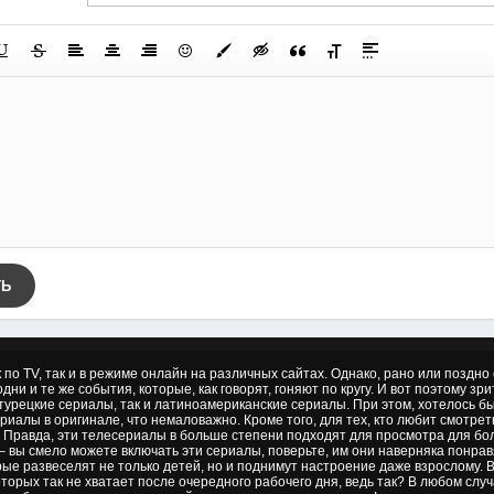
ТЬ
к по TV, так и в режиме онлайн на различных сайтах. Однако, рано или позд
дни и те же события, которые, как говорят, гоняют по кругу. И вот поэтому зр
 турецкие сериалы, так и латиноамериканские сериалы. При этом, хотелось б
риалы в оригинале, что немаловажно. Кроме того, для тех, кто любит смотре
 Правда, эти телесериалы в больше степени подходят для просмотра для бол
– вы смело можете включать эти сериалы, поверьте, им они наверняка понрав
ые развеселят не только детей, но и поднимут настроение даже взрослому.
торых так не хватает после очередного рабочего дня, ведь так? В любом слу