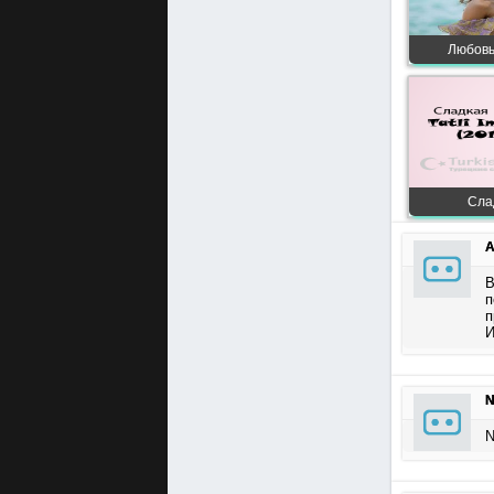
Любовь 
Слад
А
В
п
п
И
N
N