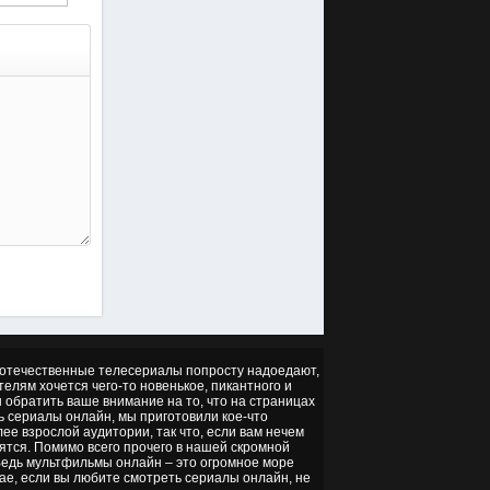
но отечественные телесериалы попросту надоедают,
ителям хочется чего-то новенькое, пикантного и
ы обратить ваше внимание на то, что на страницах
ть сериалы онлайн, мы приготовили кое-что
ее взрослой аудитории, так что, если вам нечем
ятся. Помимо всего прочего в нашей скромной
 Ведь мультфильмы онлайн – это огромное море
чае, если вы любите смотреть сериалы онлайн, не