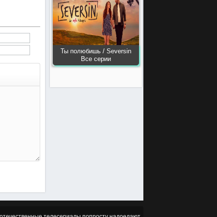
Ты полюбишь / Seversin
Все серии
но отечественные телесериалы попросту надоедают,