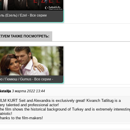
ль (Езель) / Ezel - Все серии
ТУЕМ ТАКЖЕ ПОСМОТРЕТЬ:
о / Гюмюш / Gumus - Все серии -
Natalija
3 марта 2022 13:44
ILM KURT Seit and Alexandra is exclusively great! Kivanch Tatlitug is a
ery talented and professional actor!
he film shows the historical background of Turkey and is extremely interestin
atriotic!
hanks to the film-makers!