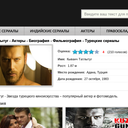
платно
Е СЕРИАЛЫ
ИНДИЙСКИЕ СЕРИАЛЫ
АКТЕРЫ
ПРАВООБЛА
ытуг - Актеры - Биография - Фильмография - Турецкие сериалы
Оценка:
4
(
210
голосов)
Имя:
Кыванч Татлытуг
Рост:
1.87 м
Место рождения:
Адана, Турция
Дата рождения:
27 октября, 1983
уг - Звезда турецкого киноискусства – популярный актер и фотомодель.
фия