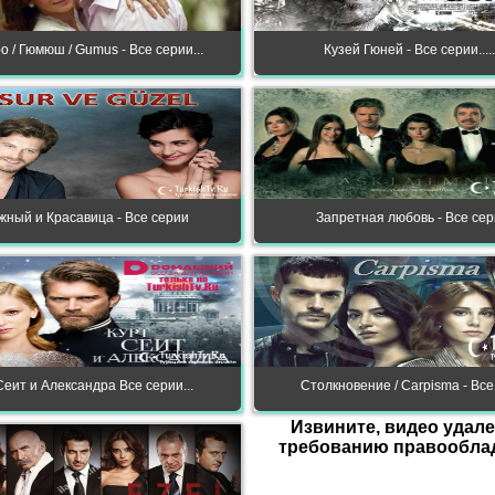
 / Гюмюш / Gumus - Все серии...
Кузей Гюней - Все серии.......
жный и Красавица - Все серии
Запретная любовь - Все сери
Сеит и Александра Все серии...
Столкновение / Carpisma - Все
Извините, видео удале
требованию правооблад