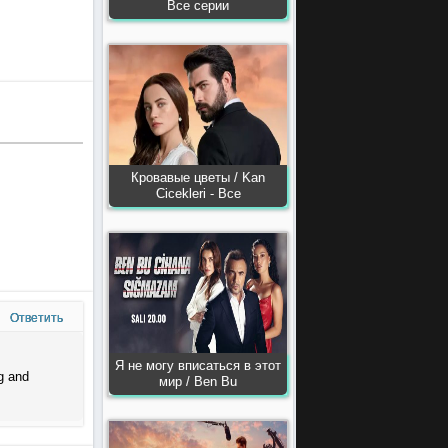
Все серии
Кровавые цветы / Kan
Сiсekleri - Все
Ответить
Я не могу вписаться в этот
g and
мир / Ben Bu