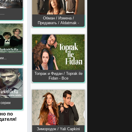
...
Обман / Измена /
Предавать / Aldatmak -
и...
Топрак и Фидан / Toprak ile
Fidan - Все
 серии
но по
ателя!
Зимородок / Yali Capkini