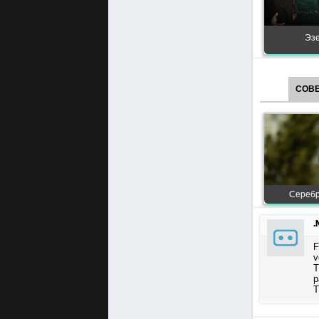
Эзе
СОВЕ
Серебр
.
F
v
T
p
T