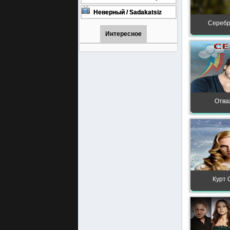
турецкий сериал смотреть
онлайн на русском языке
Неверный / Sadakatsiz
Все серии турецкий сериал
Серебро
смотреть онлайн на
русском языке
Интересное
Отва
Курт 