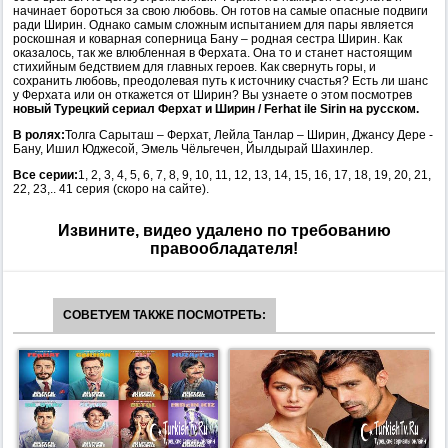
начинает бороться за свою любовь. Он готов на самые опасные подвиги
ради Ширин. Однако самым сложным испытанием для пары является
роскошная и коварная соперница Бану – родная сестра Ширин. Как
оказалось, так же влюбленная в Ферхата. Она то и станет настоящим
стихийным бедствием для главных героев. Как свернуть горы, и
сохранить любовь, преодолевая путь к источнику счастья? Есть ли шанс
у Ферхата или он откажется от Ширин? Вы узнаете о этом посмотрев
новый Турецкий сериал Ферхат и Ширин / Ferhat ile Sirin на русском.
В ролях:
Толга Сарыташ – Ферхат, Лейла Танлар – Ширин, Джансу Дере -
Бану, Ишил Юджесой, Эмель Чёльгечен, Йылдырай Шахинлер.
Все серии:
1, 2, 3, 4, 5, 6, 7, 8, 9, 10, 11, 12, 13, 14, 15, 16, 17, 18, 19, 20, 21,
22, 23,.. 41 серия (скоро на сайте).
Извините, видео удалено по требованию
правообладателя!
СОВЕТУЕМ ТАКЖЕ ПОСМОТРЕТЬ: