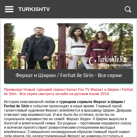
TURKISHTV
Ферхат и Ширин / Ferhat ile Sirin - Все серии
Премьера! Новый турецкий сериал Канал Fox TV Ферхат и Ширин / Ferhat
ile Sirin - Все серии смотреть онлайн на русском языке 2019.
История невозможной любви в
турецком сериале Ферхат и Ширин /
Ferhat ile Sirin
и события происходят в наше время. Главный герой,
талантливый художник Ферхат, влюбляется в красавицу Ширин. Девушка
отвечает ему взаимностью. И все было бы отлично, если бы не
социальное неравенство их семей. Ферхат беден. А Ширин выросла в
богатой и влиятельной семье. Ее родные – противники неравного союза
и всячески препятствуют романтическим отношениям молодых
влюбленных. Совершенно неожиданным образом главный герой нажил
себе врагов. Но целеустремленный Ферхат не намерен отступать и