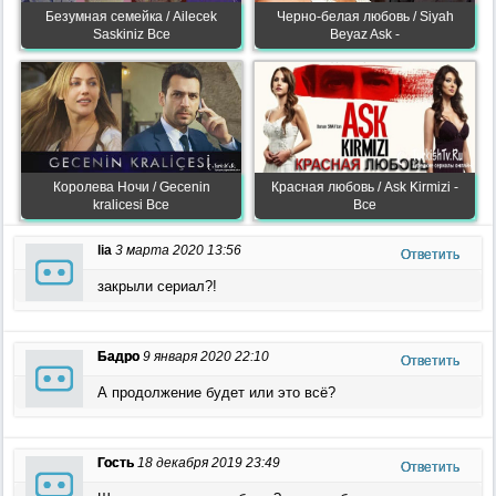
Безумная семейка / Ailecek
Черно-белая любовь / Siyah
Saskiniz Все
Beyaz Ask -
Королева Ночи / Gecenin
Красная любовь / Ask Kirmizi -
kralicesi Все
Все
lia
3 марта 2020 13:56
Ответить
закрыли сериал?!
Бадро
9 января 2020 22:10
Ответить
А продолжение будет или это всё?
Гость
18 декабря 2019 23:49
Ответить