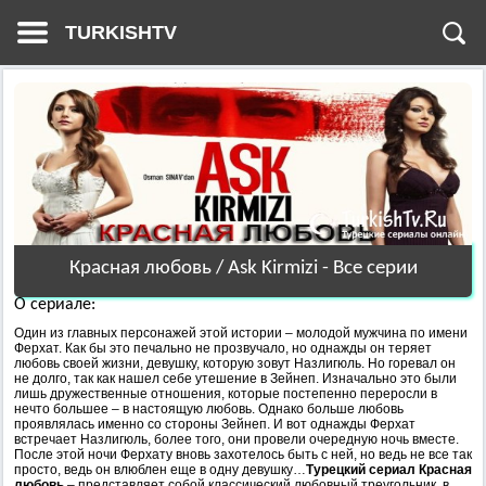
TURKISHTV
Красная любовь / Ask Kirmizi - Все серии
О сериале:
Один из главных персонажей этой истории – молодой мужчина по имени
Ферхат. Как бы это печально не прозвучало, но однажды он теряет
любовь своей жизни, девушку, которую зовут Назлигюль. Но горевал он
не долго, так как нашел себе утешение в Зейнеп. Изначально это были
лишь дружественные отношения, которые постепенно переросли в
нечто большее – в настоящую любовь. Однако больше любовь
проявлялась именно со стороны Зейнеп. И вот однажды Ферхат
встречает Назлигюль, более того, они провели очередную ночь вместе.
После этой ночи Ферхату вновь захотелось быть с ней, но ведь не все так
просто, ведь он влюблен еще в одну девушку…
Турецкий сериал Красная
любовь
– представляет собой классический любовный треугольник, в