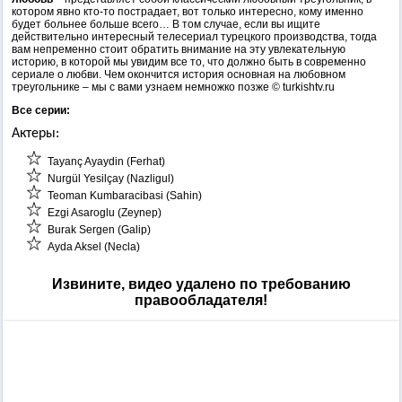
котором явно кто-то пострадает, вот только интересно, кому именно
будет больнее больше всего… В том случае, если вы ищите
действительно интересный телесериал турецкого производства, тогда
вам непременно стоит обратить внимание на эту увлекательную
историю, в которой мы увидим все то, что должно быть в современно
сериале о любви. Чем окончится история основная на любовном
треугольнике – мы с вами узнаем немножко позже © turkishtv.ru
Все серии:
Актеры:
Tayanç Ayaydin (Ferhat)
Nurgül Yesilçay (Nazligul)
Teoman Kumbaracibasi (Sahin)
Ezgi Asaroglu (Zeynep)
Burak Sergen (Galip)
Ayda Aksel (Necla)
Извините, видео удалено по требованию
правообладателя!