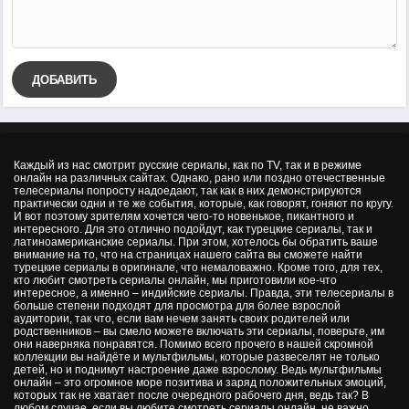
ДОБАВИТЬ
Каждый из нас смотрит русские сериалы, как по TV, так и в режиме
онлайн на различных сайтах. Однако, рано или поздно отечественные
телесериалы попросту надоедают, так как в них демонстрируются
практически одни и те же события, которые, как говорят, гоняют по кругу.
И вот поэтому зрителям хочется чего-то новенькое, пикантного и
интересного. Для это отлично подойдут, как турецкие сериалы, так и
латиноамериканские сериалы. При этом, хотелось бы обратить ваше
внимание на то, что на страницах нашего сайта вы сможете найти
турецкие сериалы в оригинале, что немаловажно. Кроме того, для тех,
кто любит смотреть сериалы онлайн, мы приготовили кое-что
интересное, а именно – индийские сериалы. Правда, эти телесериалы в
больше степени подходят для просмотра для более взрослой
аудитории, так что, если вам нечем занять своих родителей или
родственников – вы смело можете включать эти сериалы, поверьте, им
они наверняка понравятся. Помимо всего прочего в нашей скромной
коллекции вы найдёте и мультфильмы, которые развеселят не только
детей, но и поднимут настроение даже взрослому. Ведь мультфильмы
онлайн – это огромное море позитива и заряд положительных эмоций,
которых так не хватает после очередного рабочего дня, ведь так? В
любом случае, если вы любите смотреть сериалы онлайн, не важно,