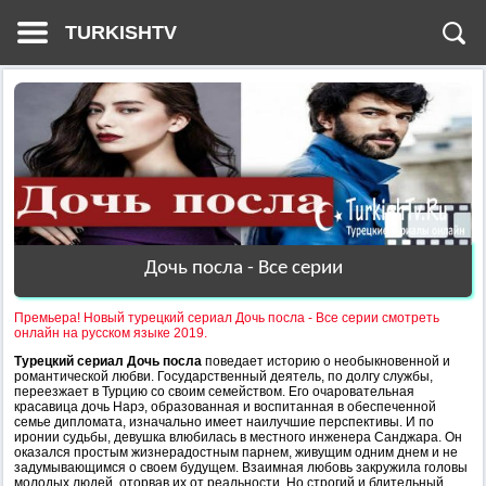
TURKISHTV
Дочь посла - Все серии
Премьера! Новый турецкий сериал Дочь посла - Все серии смотреть
онлайн на русском языке 2019.
Турецкий сериал Дочь посла
поведает историю о необыкновенной и
романтической любви. Государственный деятель, по долгу службы,
переезжает в Турцию со своим семейством. Его очаровательная
красавица дочь Нарэ, образованная и воспитанная в обеспеченной
семье дипломата, изначально имеет наилучшие перспективы. И по
иронии судьбы, девушка влюбилась в местного инженера Санджара. Он
оказался простым жизнерадостным парнем, живущим одним днем и не
задумывающимся о своем будущем. Взаимная любовь закружила головы
молодых людей, оторвав их от реальности. Но строгий и бдительный