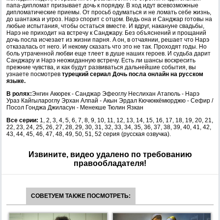
папа-дипломат призывает дочь к порядку. В ход идут всевозможные
дипломатические приемы. От просьб одуматься и не ломать себе жизнь,
до шантажа и угроз. Нарэ спорит с отцом. Ведь она и Санджар готовы на
любые испытания, чтобы остаться вместе. И вдруг, накануне свадьбы,
Нарэ не приходит на встречу к Санджару. Без объяснений и прощаний
дочь посла исчезает из жизни парня. A он, в отчаянии, решает что Нарэ
отказалась от него. И некому сказать что это не так. Проходят годы. Но
боль утраченной любви еще тлеет в душе наших героев. И судьба дарит
Санджару и Нарэ неожиданную встречу. Есть ли шансы воскресить
прежние чувства, и как будут развиваться дальнейшие события, вы
узнаете посмотрев
турецкий сериал Дочь посла онлайн на русском
языке.
В ролях:
Энгин Акюрек - Санджар Эфеоглу Неслихан Атагюль - Нарэ
Ураз Кайгылароглу Эрхан Алпай - Акын Эрдал Кючюккёмюрджю - Сефир /
Посол Гонджа Джиласун - Менекше Тюлин Язкан
Все серии:
1, 2, 3, 4, 5, 6, 7, 8, 9, 10, 11, 12, 13, 14, 15, 16, 17, 18, 19, 20, 21,
22, 23, 24, 25, 26, 27, 28, 29, 30, 31, 32, 33, 34, 35, 36, 37, 38, 39, 40, 41, 42,
43, 44, 45, 46, 47, 48, 49, 50, 51, 52 серия (русская озвучка).
Извините, видео удалено по требованию
правообладателя!
СОВЕТУЕМ ТАКЖЕ ПОСМОТРЕТЬ: