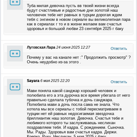
Туба милая девочка пусть вв твоей жизни всегда
будут счастливые и радостные дни золотой наш
человечек тебе нет равных в турции дорогая ждем
тебя с энгином в новом сериале вы великолепная пара
как в сериалах г то и в жизни желаем вам счастья
здоровья и большой любви 23 сентября 2025 г баку
Луговская Лара
24 июня 2025 12:27
Ответить
Почему у вас на канале нет :" Продолжить просмотр" ?
Очень неудобно из-за этого .
Sayara
6 мая 2025 22:20
Ответить
Mави поняла какой санджар хороший человек и
полюбила его а эта дурочка все время убегала от него
правильно сделала тубочка и дочь санджара.
Полюбила мави а дочь посла сама не знала. Что
хотела мы все сериалы с тобой пересматриваем в
турции нет ей равных недосигаемая звездочка
бриллиантик наш золотая. Девочка. Счастья тебе и
любимого которого ты заслуживаешь неслихан
поздравляем тебя. И кадра. С рождением. Сыночка.
Мы. Рады. Здоровья вам счастья кадра. Держи.
Крепко. Руку. Неслихан. 5 мая 2025 г баку