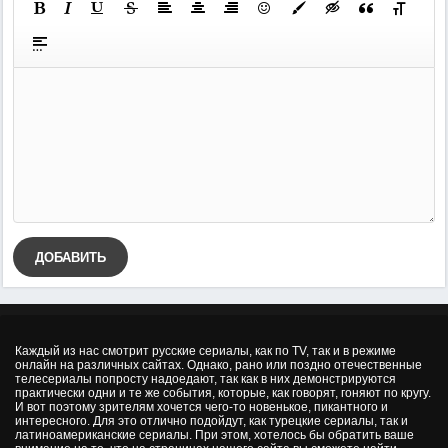
ДОБАВИТЬ
Каждый из нас смотрит русские сериалы, как по TV, так и в режиме
онлайн на различных сайтах. Однако, рано или поздно отечественные
телесериалы попросту надоедают, так как в них демонстрируются
практически одни и те же события, которые, как говорят, гоняют по кругу.
И вот поэтому зрителям хочется чего-то новенькое, пикантного и
интересного. Для это отлично подойдут, как турецкие сериалы, так и
латиноамериканские сериалы. При этом, хотелось бы обратить ваше