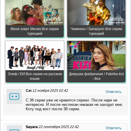
Меня зовут Мелек Все серии
Чемпион / Sampiyon Все серии
турецкий
турецкий
Элиф / Elif Все серии на русском
Девушка фабричная / Fabrika kizi
языке
- Все
Cat
12 ноября 2025 02:42
Ответить
С 38 серии уже не нравится сериал. После наре не
интересно. И после неслихан никакая не эаходит мне.
Коту под вост после 38 серии.
Sayara
22 сентября 2025 22:42
Ответить