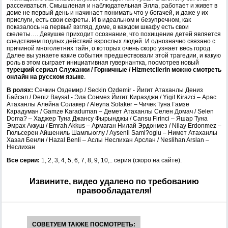
рассеиваться. Смышленая и наблюдательная Элла, работает и живет в
доме не первый день и начинает понимать что у богачей, и даже у их
прислуги, есть свои секреты. И в идеальном и безупречном, как
показалось на первый взгляд, доме, в каждом шкафу есть свои
скелеты…. Девушке приходит осознание, что похищение детей является
следствием подлых действий взрослых людей. И однозначно связано с
причиной многолетних тайн, о которых очень скоро узнает весь город.
Далее вы узнаете какие события предшествовали этой трагедии, и какую
роль в этом сыграет инициативная гувернантка, посмотрев новый
турецкий сериал Служанки / Горничные / Hizmetcilerin можно смотреть
онлайн на русском языке
.
В ролях:
Сечкин Оздемир / Seckin Ozdemir - Йигит Атаханлы Дениз
Байсал / Deniz Baysal - Эла Сонмез Йигит Киразджи / Yigit Kirazci – Арас
Атаханлы Алейна Солакер / Aleyna Solaker – Чичек Туна Гамзе
Карадуман / Gamze Karaduman – Демет Атаханлы Селен Домач / Selen
Doma? – Хаджер Туна Джансу Фырынджы / Cansu Firinci – Яшар Туна
Эмрах Аккуш / Emrah Akkus – Армаган Нилай Эрдонмез / Nilay Erdonmez –
Гюльсерен Айшениль Шамлыоглу / Aysenil Saml?oglu – Нимет Атаханлы
Хазал Бенли / Hazal Benli – Аслы Неслихан Арслан / Neslihan Arslan –
Неслихан
Все серии:
1, 2, 3, 4, 5, 6, 7, 8, 9, 10,.. серия (скоро на сайте).
Извините, видео удалено по требованию
правообладателя!
СОВЕТУЕМ ТАКЖЕ ПОСМОТРЕТЬ: