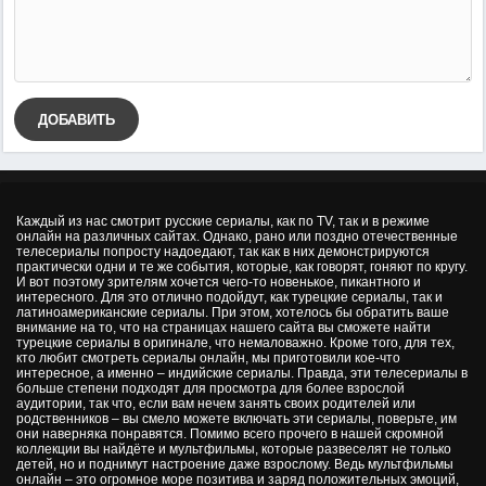
ДОБАВИТЬ
Каждый из нас смотрит русские сериалы, как по TV, так и в режиме
онлайн на различных сайтах. Однако, рано или поздно отечественные
телесериалы попросту надоедают, так как в них демонстрируются
практически одни и те же события, которые, как говорят, гоняют по кругу.
И вот поэтому зрителям хочется чего-то новенькое, пикантного и
интересного. Для это отлично подойдут, как турецкие сериалы, так и
латиноамериканские сериалы. При этом, хотелось бы обратить ваше
внимание на то, что на страницах нашего сайта вы сможете найти
турецкие сериалы в оригинале, что немаловажно. Кроме того, для тех,
кто любит смотреть сериалы онлайн, мы приготовили кое-что
интересное, а именно – индийские сериалы. Правда, эти телесериалы в
больше степени подходят для просмотра для более взрослой
аудитории, так что, если вам нечем занять своих родителей или
родственников – вы смело можете включать эти сериалы, поверьте, им
они наверняка понравятся. Помимо всего прочего в нашей скромной
коллекции вы найдёте и мультфильмы, которые развеселят не только
детей, но и поднимут настроение даже взрослому. Ведь мультфильмы
онлайн – это огромное море позитива и заряд положительных эмоций,