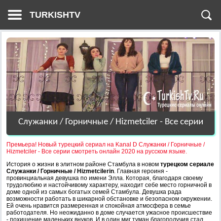
TURKISHTV
Служанки / Горничные / Hizmetciler - Все серии
Премьера! Новый турецкий сериал на Kanal D Служанки / Горничные /
Hizmetciler - Все серии смотреть онлайн 2020 на русском языке.
История о жизни в элитном районе Стамбула в новом
турецком сериале
Служанки / Горничные / Hizmetcilerin
. Главная героиня -
провинциальная девушка по имени Элла. Которая, благодаря своему
трудолюбию и настойчивому характеру, находит себе место горничной в
доме одной из самых богатых семей Стамбула. Девушка рада
возможности работать в шикарной обстановке и безопасном окружении.
Ей очень нравится размеренная и спокойная атмосфера в семье
работодателя. Но неожиданно в доме случается ужасное происшествие
- похищение маленьких внуков. И в один миг туман благополучия стал