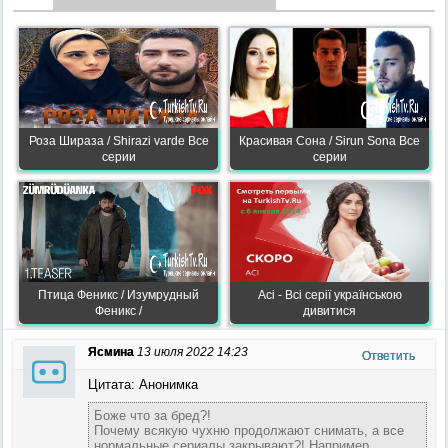
Роза Шираза / Shirazi varde Все
Красивая Сона / Sirun Sona Все
серии
серии
Птица Феникс / Изумрудный
Асі - Всі серії українською
Феникс /
дивитися
Ясмина
13 июля 2022 14:23
Ответить
Цитата: Анонимка
Боже что за бред?!
Почему всякую чухню продолжают снимать, а все
нормальные сериалы закрывают?! Например