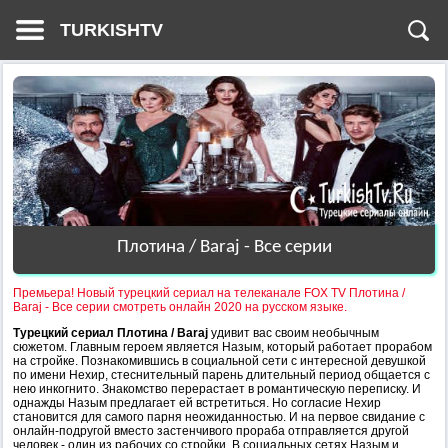
TURKISHTV
Плотина / Baraj - Все серии
Премьера! Новый турецкий сериал на телеканале FOX TV Плотина /
Baraj - Все серии смотреть онлайн 2020 на русском языке.
Турецкий сериал Плотина / Baraj
удивит вас своим необычным
сюжетом. Главным героем является Назым, который работает прорабом
на стройке. Познакомившись в социальной сети с интересной девушкой
по имени Нехир, стеснительный парень длительный период общается с
нею инкогнито. Знакомство перерастает в романтическую переписку. И
однажды Назым предлагает ей встретиться. Но согласие Нехир
становится для самого парня неожиданностью. И на первое свидание с
онлайн-подругой вместо застенчивого прораба отправляется другой
человек - один из рабочих со стройки. В социальных сетях Назым и