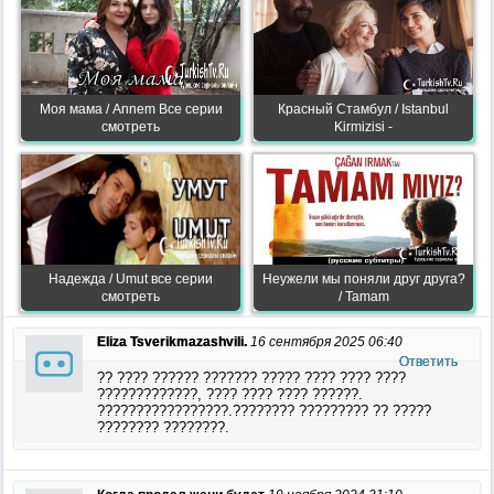
Моя мама / Annem Все серии
Красный Стамбул / Istanbul
смотреть
Kirmizisi -
Надежда / Umut все серии
Неужели мы поняли друг друга?
смотреть
/ Tamam
Eliza Tsverikmazashvili.
16 сентября 2025 06:40
Ответить
?? ???? ?????? ??????? ????? ???? ???? ????
?????????????, ???? ???? ???? ??????.
?????????????????.???????? ????????? ?? ?????
???????? ????????.