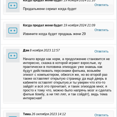
Когда продал жени будет
19 ноября 2024 21:10
Ответить
Продальжени сериал когда будет
Когда продал жени будет
19 ноября 2024 21:09
Ответить
Извините когда будет продашь жени 29
Дэн
8 ноября 2023 12:57
Ответить
Начало вроде как норм, а продолжение становится не
интересно, сказка в которой играют взрослые, ну
практически в половина эпизодах уже знаешь как
будут действовать персонажи фильма, возьмём
эпизот с компьютером, обжогся же, но во второй раз
также оставляет открытую страницу да ещё дверь в
кабинете оставлят открытую,и ты уверен что кто-то
зайдёт и всё это прочитает, и таких эпизодов мног, я
просто к тому что, можно было напрячь мозг и сделать
фильм бомбу, а ни тяп ляп, и так сойдёт), ведь тема
интересная!
Тима
26 октября 2023 14:12
Ответить