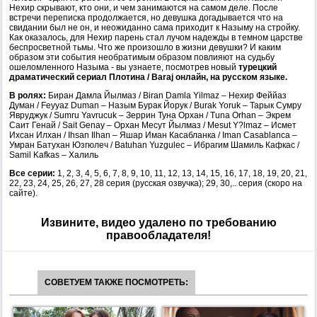
Нехир скрывают, кто они, и чем занимаются на самом деле. После
встречи переписка продолжается, но девушка догадывается что на
свидании был не он, и неожиданно сама приходит к Назыму на стройку.
Как оказалось, для Нехир парень стал лучом надежды в темном царстве
беспросветной тьмы. Что же произошло в жизни девушки? И каким
образом эти события необратимым образом повлияют на судьбу
ошеломленного Назыма - вы узнаете, посмотрев новый
турецкий
драматический сериал Плотина / Baraj онлайн, на русском языке.
В ролях:
Биран Дамла Йылмаз / Biran Damla Yilmaz – Нехир Феййаз
Думан / Feyyaz Duman – Назым Бурак Йорук / Burak Yoruk – Тарык Сумру
Явруджук / Sumru Yavrucuk – Зеррин Туна Орхан / Tuna Orhan – Экрем
Саит Генай / Sait Genay – Орхан Месут Йылмаз / Mesut Y?lmaz – Исмет
Ихсан Илхан / Ihsan Ilhan – Яшар Иман Касабланка / Iman Casablanca –
Умран Батухан Юзгюлеч / Batuhan Yuzgulec – Ибрагим Шамиль Кафкас /
Samil Kafkas – Халиль
Все серии:
1, 2, 3, 4, 5, 6, 7, 8, 9, 10, 11, 12, 13, 14, 15, 16, 17, 18, 19, 20, 21,
22, 23, 24, 25, 26, 27, 28 серия (русская озвучка); 29, 30,.. серия (скоро на
сайте).
Извините, видео удалено по требованию
правообладателя!
СОВЕТУЕМ ТАКЖЕ ПОСМОТРЕТЬ: