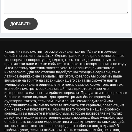
ДОБАВИТЬ
Каждый из нас смотрит русские сериалы, как по TV, так и в режиме
онлайн на различных сайтах. Однако, рано или поздно отечественные
телесериалы попросту надоедают, так как в них демонстрируются
практически одни и те же события, которые, как говорят, гоняют по кругу.
И вот поэтому зрителям хочется чего-то новенькое, пикантного и
интересного. Для это отлично подойдут, как турецкие сериалы, так и
латиноамериканские сериалы. При этом, хотелось бы обратить ваше
внимание на то, что на страницах нашего сайта вы сможете найти
турецкие сериалы в оригинале, что немаловажно. Кроме того, для тех,
кто любит смотреть сериалы онлайн, мы приготовили кое-что
интересное, а именно – индийские сериалы. Правда, эти телесериалы в
больше степени подходят для просмотра для более взрослой
аудитории, так что, если вам нечем занять своих родителей или
родственников – вы смело можете включать эти сериалы, поверьте, им
они наверняка понравятся. Помимо всего прочего в нашей скромной
коллекции вы найдёте и мультфильмы, которые развеселят не только
детей, но и поднимут настроение даже взрослому. Ведь мультфильмы
онлайн – это огромное море позитива и заряд положительных эмоций,
которых так не хватает после очередного рабочего дня, ведь так? В
любом случае, если вы любите смотреть сериалы онлайн, не важно,